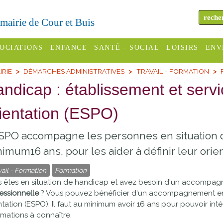
a mairie de Cour et Buis
OCIATIONS
ENFANCE
SANTÉ - SOCIAL
LOISIRS
ENV
IRIE
DÉMARCHES ADMINISTRATIVES
TRAVAIL - FORMATION
omité des
Assistantes
Centres
H
Campings
ndicap : établissement et servi
es
maternelles
sociaux
Déc
Offices
ientation (ESPO)
C Varèze
Relais
ADMR
Re
de
assistante
inc
ou des
CCAS
SPO accompagne les personnes en situation 
tourisme
maternelle
les
S
imum16 ans, pour les aider à définir leur orie
Conseil
Cinémas
Pôle petite
émarches
Départemental
vail - Formation
Formation
enfance
Piscines
 êtes en situation de handicap et avez besoin d'un accompa
inistratives
essionnelle
? Vous pouvez bénéficier d'un accompagnement en 
Le SSIAD
ntation (ESPO). Il faut au minimum avoir 16 ans pour pouvoir in
Sélection
des Trois
Etablissements
rmations à connaître.
d'activité
Rivières
scolaires