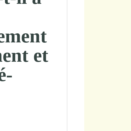
ement
ent et
é-