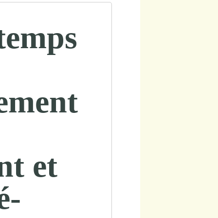
temps
ement
nt et
é-