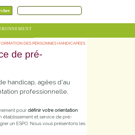
IRONNEMENT
FORMATION DES PERSONNES HANDICAPÉES
oraires
ce de pré-
hèteries
devance
itative
de handicap, agêes d'au
ITCOM
ntation professionnelle.
gnement pour
définir votre orientation
établissement et service de pré-
tégrer un ESPO. Nous vous présentons les