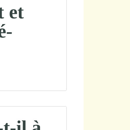
 et
é-
t-il à