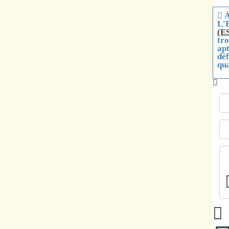
Marchés
À
L'
publics
(E
tro
apt
déf
Réglementation
qua
Démarches
administratives
Entre Bièvre et
Rhône
Médiathèque
municipale ABC