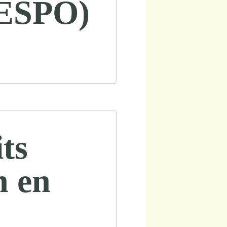
(ESPO)
ts
n en