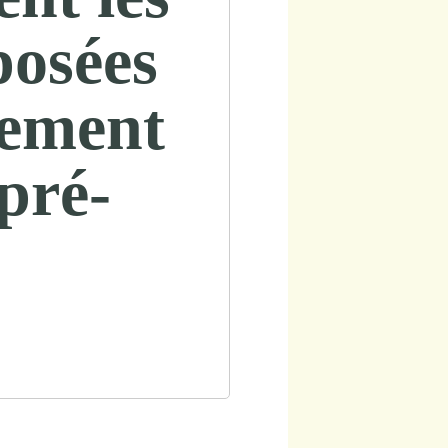
posées
sement
 pré-