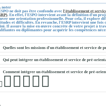
proches de
publics
 noter
Cour et
ESPO
ne doit pas être confondu avec
l'établissement et servi
SRP)
. En effet,
l'ESPO intervient avant la définition d'un proj
Buis
uver une orientation professionnelle. Pour cela, il explore dif
Établissements
itudes et difficultés. En revanche,
l'ESRP
intervient une fois 
ini. Il assure la mise en œuvre concrète de votre projet à tr
Visiter,
scolaires
lifiantes ou diplômantes pour acquérir les compétences néces
découvrir
privés
et
s'amuser
Quelles sont les missions d'un établissement et service de 
Qui peut intégrer un établissement et service de pré-orien
Comment intégrer un établissement et service de pré-orien