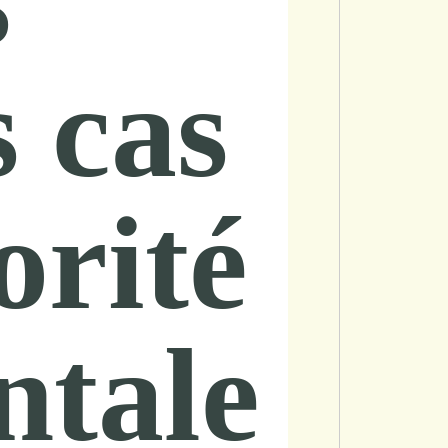
s cas
orité
ntale