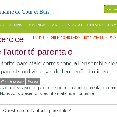
a mairie de Cour et Buis
OCIATIONS
ENFANCE
SANTÉ - SOCIAL
LOISIRS
ENV
ercice
MAIRIE
DÉMARCHES ADMINISTRATIVES
FAM
omité des
Assistantes
Centres
H
Campings
es
maternelles
sociaux
Déc
 l'autorité parentale
Offices
C Varèze
Relais
ADMR
Re
utorité parentale correspond à l'ensemble des
de
assistante
inc
ou des
CCAS
 parents ont vis-à-vis de leur enfant mineur.
tourisme
maternelle
les
S
ille - Scolarité
Enfant
Conseil
Cinémas
Pôle petite
 souhaitez savoir à quoi correspond l'autorité parentale, comm
émarches
Départemental
enfance
? Nous vous présentons les informations à connaître.
Piscines
inistratives
Le SSIAD
Sélection
des Trois
Etablissements
Qu'est-ce que l'autorité parentale ?
d'activité
Rivières
scolaires