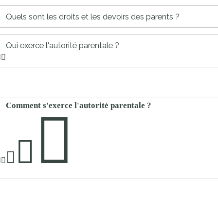
proches de
publics
Quels sont les droits et les devoirs des parents ?
Cour et
Buis
Qui exerce l'autorité parentale ?
Établissements
Visiter,
scolaires
découvrir
privés
et
s'amuser
Comment s'exerce l'autorité parentale ?