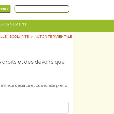
IRONNEMENT
ILLE - SCOLARITÉ
AUTORITÉ PARENTALE
oraires
hèteries
devance
 droits et des devoirs que
itative
ITCOM
ent elle s'exerce et quand elle prend