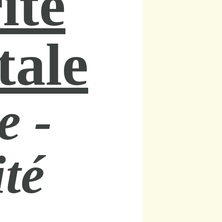
ité
tale
e -
ité