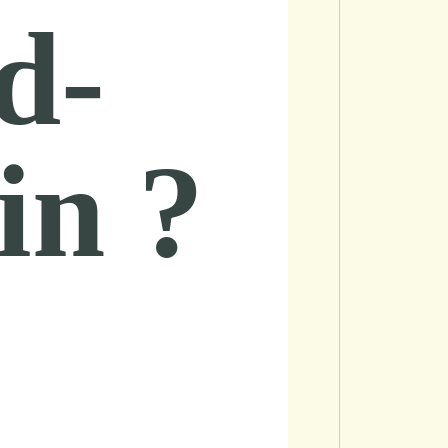
d-
fin ?