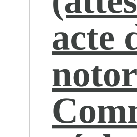
(atte
acte 
notor
Com