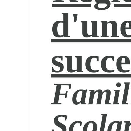
d'un
succe
Famill
Scolar