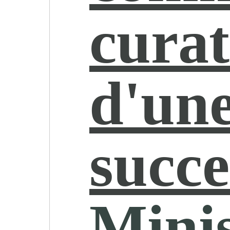
cura
d'un
succe
Minis