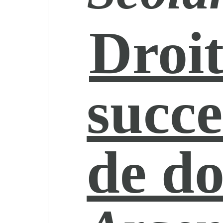
Droit
succe
de d