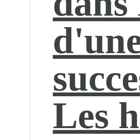
dans 
d'un
succe
Les h