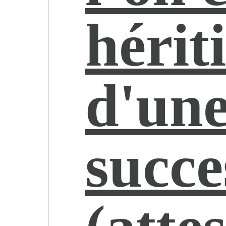
hérit
d'un
succe