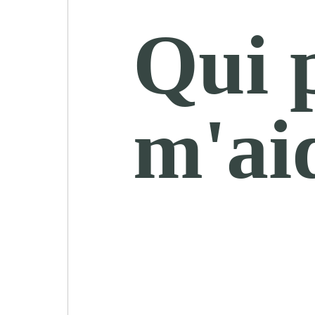
Qui 
m'ai