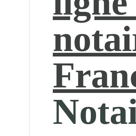
ligne
notai
Fran
Notai