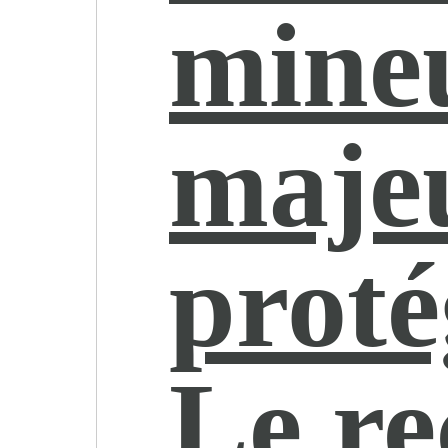
mine
maje
proté
Le re