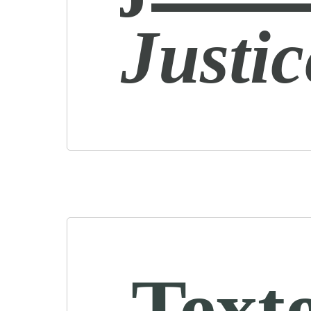
Justic
Text