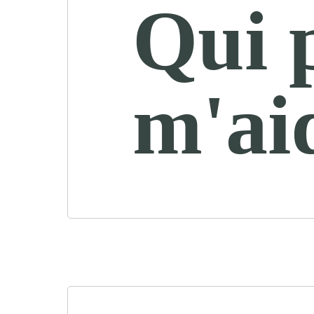
Qui 
m'ai