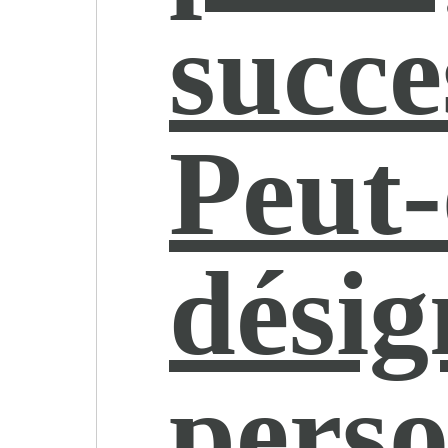
succe
Peut
désig
pers