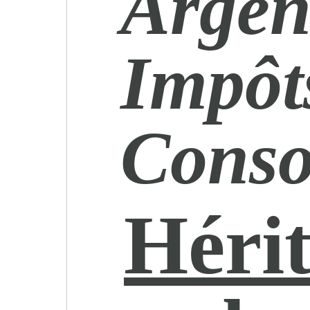
Argen
Impôt
Cons
Hérit