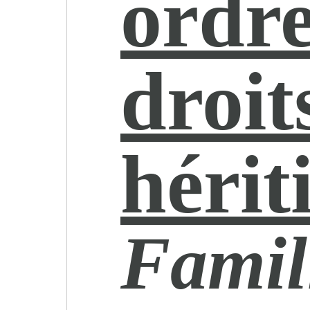
ordre
droit
hérit
Famill