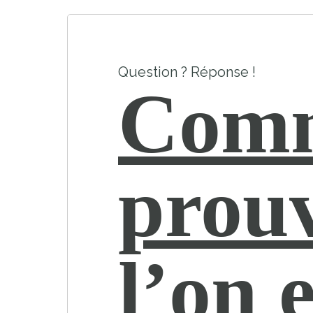
Question ? Réponse !
Com
prou
l’on e