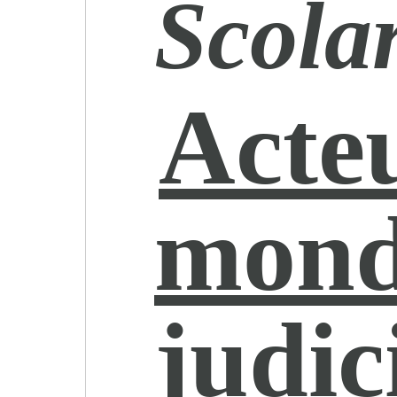
Scolar
Acte
mon
judic