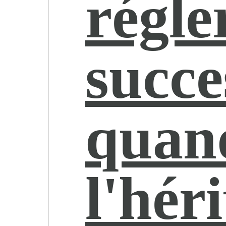
régle
succe
quan
l'héri