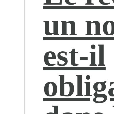
un no
est-il
oblig