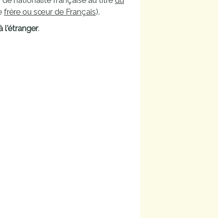
s de nationalité française au titre
du
e
frère ou sœur de Français
).
 l'étranger
.