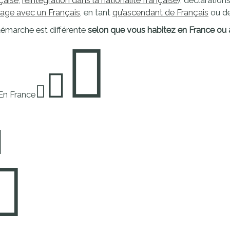
çaise
,
réintégration dans la nationalité française
), déclaration
proches de
age avec un Français
, en tant
qu’ascendant de Français
ou d
publics
Cour et
émarche est différente
selon que vous habitez en France ou à
Buis
Établissements
Visiter,
scolaires
découvrir
privés
et
En France
s'amuser