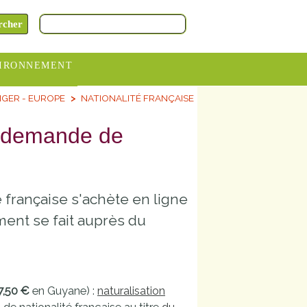
IRONNEMENT
GER - EUROPE
NATIONALITÉ FRANÇAISE
oraires
hèteries
e demande de
devance
itative
 française s'achète en ligne
ITCOM
ment se fait auprès du
7,50 €
en Guyane) :
naturalisation