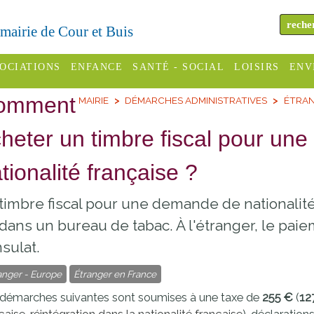
a mairie de Cour et Buis
OCIATIONS
ENFANCE
SANTÉ - SOCIAL
LOISIRS
ENV
omment
MAIRIE
DÉMARCHES ADMINISTRATIVES
ÉTRAN
omité des
Assistantes
Centres
H
Campings
es
maternelles
sociaux
Déc
heter un timbre fiscal pour un
Offices
C Varèze
Relais
ADMR
Re
tionalité française ?
de
assistante
inc
ou des
CCAS
tourisme
maternelle
timbre fiscal pour une demande de nationalité
les
S
Conseil
Cinémas
dans un bureau de tabac. À l'étranger, le paie
Pôle petite
émarches
Départemental
sulat.
enfance
Piscines
inistratives
Le SSIAD
anger - Europe
Étranger en France
Sélection
des Trois
Etablissements
démarches suivantes sont soumises à une taxe de
255 €
(
12
d'activité
Rivières
scolaires