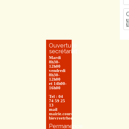
Q
U
U
Ouverture
secrétariat
Mardi
8h30-
12h00
vendredi
8h30-
12h00
et 14h00-
16h00
Tel : 04
74 59 25
13
mail
mairie.couretbuis@entre-
bievreetrhone.fr
Permanence