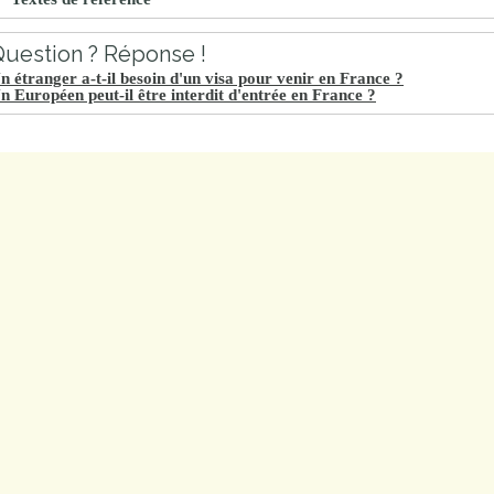
uestion ? Réponse !
n étranger a-t-il besoin d'un visa pour venir en France ?
n Européen peut-il être interdit d'entrée en France ?