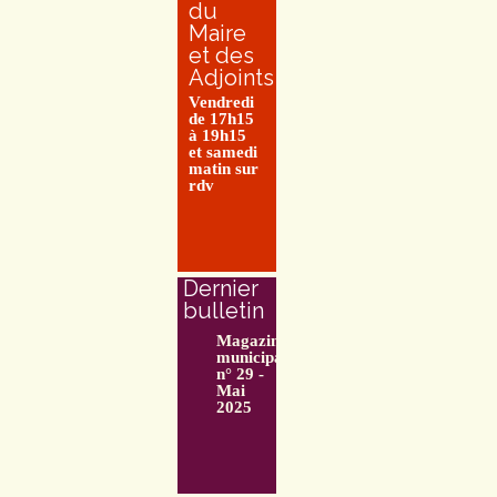
du
Maire
et des
Adjoints
Vendredi
de 17h15
à 19h15
et samedi
matin sur
rdv
Dernier
bulletin
Magazine
municipal
n° 29 -
Mai
2025