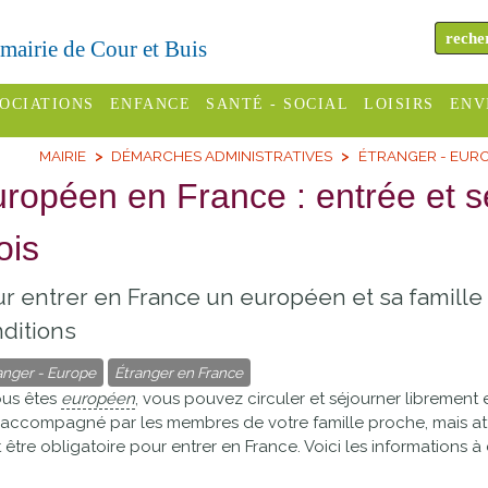
a mairie de Cour et Buis
OCIATIONS
ENFANCE
SANTÉ - SOCIAL
LOISIRS
ENV
MAIRIE
DÉMARCHES ADMINISTRATIVES
ÉTRANGER - EUR
omité des
Assistantes
Centres
H
Campings
ropéen en France : entrée et s
es
maternelles
sociaux
Déc
Offices
ois
C Varèze
Relais
ADMR
Re
de
assistante
inc
ou des
CCAS
r entrer en France un européen et sa famille
tourisme
maternelle
les
S
ditions
Conseil
Cinémas
Pôle petite
émarches
Départemental
anger - Europe
Étranger en France
enfance
Piscines
ous êtes
européen
, vous pouvez circuler et séjourner libremen
inistratives
 accompagné par les membres de votre famille proche, mais atten
Le SSIAD
 être obligatoire pour entrer en France. Voici les informations à
Sélection
des Trois
Etablissements
d'activité
Rivières
scolaires