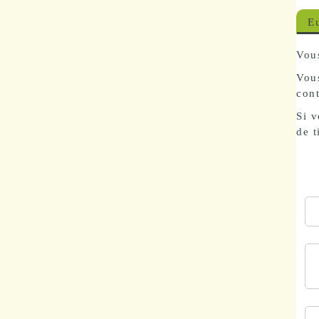
Marchés
E
publics
Vous
Vous
Réglementation
cont
Si v
Démarches
de t
administratives
Entre Bièvre et
Rhône
Médiathèque
municipale ABC