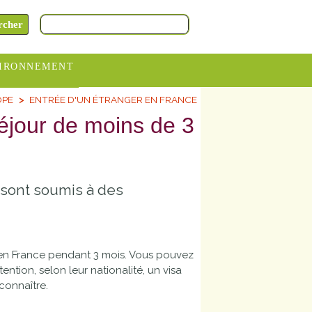
IRONNEMENT
OPE
ENTRÉE D'UN ÉTRANGER EN FRANCE
oraires
éjour de moins de 3
hèteries
devance
itative
 sont soumis à des
ITCOM
t en France pendant 3 mois. Vous pouvez
tion, selon leur nationalité, un visa
 connaître.