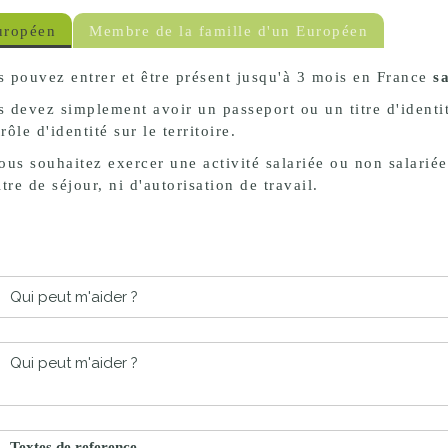
proches de
publics
uropéen
Membre de la famille d'un Européen
Cour et
Buis
 pouvez entrer et être présent jusqu'à 3 mois en France
s
Établissements
 devez simplement avoir un passeport ou un titre d'identit
Visiter,
scolaires
rôle d'identité sur le territoire.
découvrir
privés
ous souhaitez exercer une activité salariée ou non salarié
et
itre de séjour, ni d'autorisation de travail.
s'amuser
Qui peut m'aider ?
Qui peut m'aider ?
Textes de reference