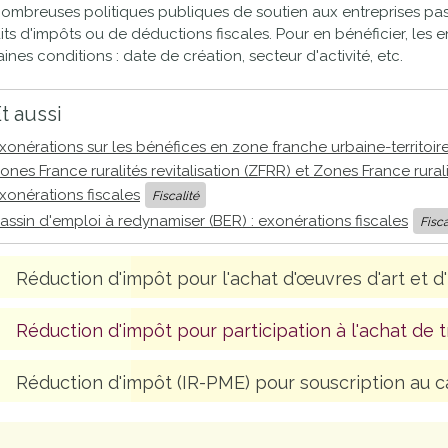
ombreuses politiques publiques de soutien aux entreprises pas
proches de
publics
its d'impôts ou de déductions fiscales. Pour en bénéficier, les 
Cour et
aines conditions : date de création, secteur d'activité, etc.
Buis
Établissements
t aussi
Visiter,
scolaires
découvrir
xonérations sur les bénéfices en zone franche urbaine-territoir
privés
ones France ruralités revitalisation (ZFRR) et Zones France ruralit
et
xonérations fiscales
Fiscalité
s'amuser
assin d'emploi à redynamiser (BER) : exonérations fiscales
Fisca
Réduction d'impôt pour l'achat d'œuvres d'art et 
Réduction d'impôt pour participation à l'achat de 
Réduction d'impôt (IR-PME) pour souscription au ca