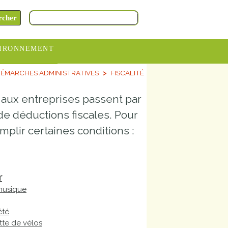
IRONNEMENT
ÉMARCHES ADMINISTRATIVES
FISCALITÉ
oraires
hèteries
aux entreprises passent par
devance
de déductions fiscales. Pour
itative
mplir certaines conditions :
ITCOM
f
 musique
été
tte de vélos