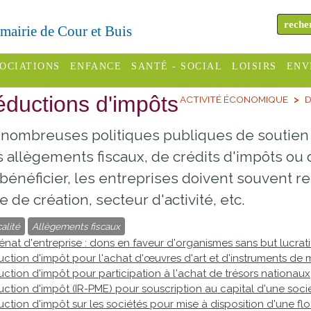
a mairie de Cour et Buis
OCIATIONS
ENFANCE
SANTÉ - SOCIAL
LOISIRS
ENV
ductions d'impôts
ACTIVITÉ ÉCONOMIQUE
D
omité des
Assistantes
Centres
H
Campings
es
maternelles
sociaux
Déc
nombreuses politiques publiques de soutien 
Offices
C Varèze
Relais
ADMR
Re
 allègements fiscaux, de crédits d'impôts ou 
de
assistante
inc
bénéficier, les entreprises doivent souvent re
ou des
CCAS
tourisme
maternelle
e de création, secteur d'activité, etc.
les
S
Conseil
Cinémas
Pôle petite
alité
Allègements fiscaux
émarches
Départemental
enfance
nat d'entreprise : dons en faveur d'organismes sans but lucrati
Piscines
inistratives
ction d'impôt pour l'achat d'œuvres d'art et d'instruments de
Le SSIAD
ction d'impôt pour participation à l'achat de trésors nationaux
Sélection
ction d'impôt (IR-PME) pour souscription au capital d'une soci
des Trois
Etablissements
ction d'impôt sur les sociétés pour mise à disposition d'une flo
d'activité
Rivières
scolaires