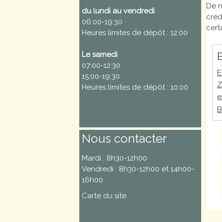
De n
du lundi au vendredi
Marchés
créd
06:00-19:30
publics
cert
Heures limites de dépôt : 12:00
Le samedi
E
Réglementation
07:00-12:30
E
15:00-19:30
Démarches
Z
Heures limites de dépôt : 10:00
administratives
e
B
Entre Bièvre et
Rhône
Nous contacter
Médiathèque
Mardi : 8h30-12h00
municipale ABC
Vendredi : 8h30-12h00 et 14h00-
16h00
Carte du site