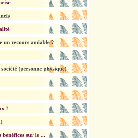
prise
nnels
alité
re un recours amiable ?
 société (personne physique)
ux ?
M)
 bénéfices sur le ...