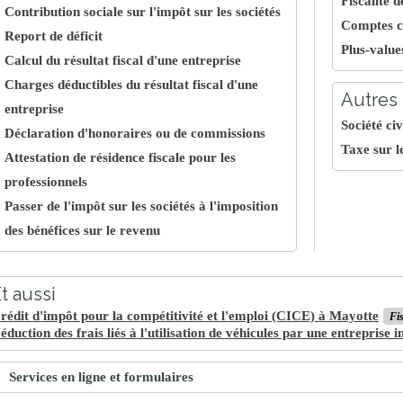
Fiscalité 
Contribution sociale sur l'impôt sur les sociétés
Comptes c
Report de déficit
Plus-value
Calcul du résultat fiscal d'une entreprise
Charges déductibles du résultat fiscal d'une
Autres 
entreprise
Société ci
Déclaration d'honoraires ou de commissions
Taxe sur l
Attestation de résidence fiscale pour les
professionnels
Passer de l'impôt sur les sociétés à l'imposition
des bénéfices sur le revenu
t aussi
rédit d'impôt pour la compétitivité et l'emploi (CICE) à Mayotte
Fis
éduction des frais liés à l'utilisation de véhicules par une entreprise i
Services en ligne et formulaires