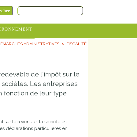
IRONNEMENT
ÉMARCHES ADMINISTRATIVES
FISCALITÉ
oraires
hèteries
devance
 redevable de l'impôt sur le
itative
s sociétés. Les entreprises
ITCOM
n fonction de leur type
t sur le revenu et la société est
es déclarations particulières en