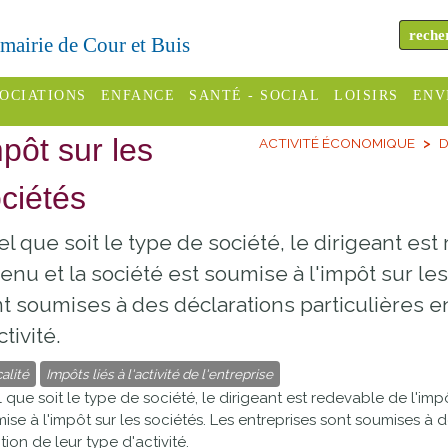
a mairie de Cour et Buis
OCIATIONS
ENFANCE
SANTÉ - SOCIAL
LOISIRS
ENV
pôt sur les
ACTIVITÉ ÉCONOMIQUE
D
omité des
Assistantes
Centres
H
Campings
es
maternelles
sociaux
Déc
ciétés
Offices
C Varèze
Relais
ADMR
Re
l que soit le type de société, le dirigeant est
de
assistante
inc
ou des
CCAS
enu et la société est soumise à l'impôt sur le
tourisme
maternelle
les
S
t soumises à des déclarations particulières e
Conseil
Cinémas
Pôle petite
ctivité.
émarches
Départemental
enfance
Piscines
inistratives
alité
Impôts liés à l'activité de l'entreprise
Le SSIAD
 que soit le type de société, le dirigeant est redevable de l'impô
Sélection
des Trois
Etablissements
ise à l'impôt sur les sociétés. Les entreprises sont soumises à d
d'activité
tion de leur type d'activité.
Rivières
scolaires