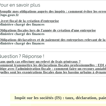
our en savoir plus
Remplir mes obligations auprès des impôts : comment éviter les erre
Oups.gouv.fr
Livret fiscal de la création d'entreprise
Ministère chargé des finances
Obligations fiscales lors de l'année de création d'une entreprise
Ministère chargé des finances
Obligations déclaratives et de paiement des entreprises relevant de 
Ministère chargé des finances
uestion ? Réponse !
ans quels cas effectuer un relevé de frais généraux ?
omment transmettre les déclarations fiscales professionnelles : EDI 
itige avec l'administration fiscale : comment faire un recours amiabl
uelles sont les exonérations fiscales dans les bassins urbains à dyna
Impôt sur les sociétés (IS) : taux, déclaration, pa