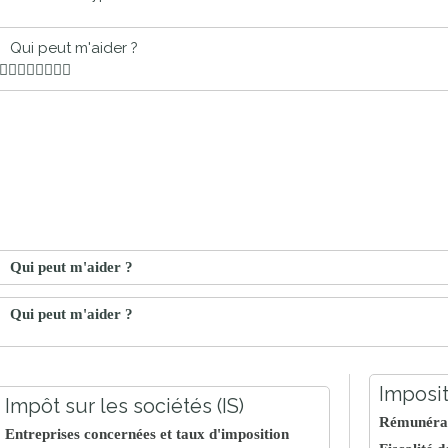
proches de
publics
Cour et
Qui peut m'aider ?
Buis
Établissements
Visiter,
scolaires
découvrir
privés
et
s'amuser
Qui peut m'aider ?
Qui peut m'aider ?
Imposi
Impôt sur les sociétés (IS)
Rémunérati
Entreprises concernées et taux d'imposition