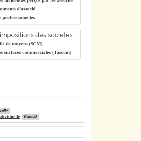
des dividendes perçus par les associés
ourants d'associé
s professionnelles
impositions des sociétés
vile de moyens (SCM)
es surfaces commerciales (Tascom)
calité
ndividuelle
Fiscalité