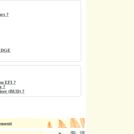
urs ?
la DGE
ou EFI ?
e ?
miser (BUD) ?
iement