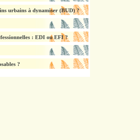
ssins urbains à dynamiser (BUD) ?
fessionnelles : EDI ou EFI ?
osables ?