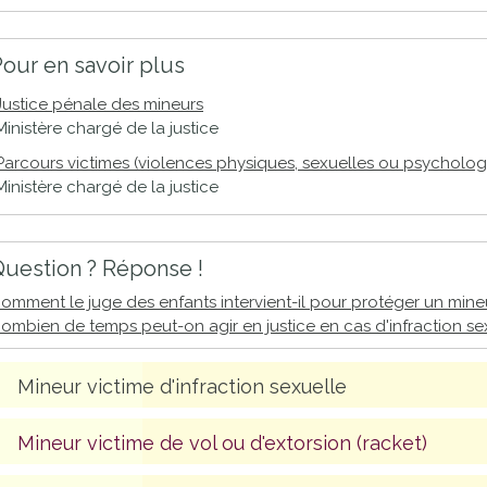
proches de
publics
Cour et
our en savoir plus
Buis
Établissements
Justice pénale des mineurs
Ministère chargé de la justice
Visiter,
scolaires
découvrir
privés
Parcours victimes (violences physiques, sexuelles ou psycholog
Ministère chargé de la justice
et
s'amuser
uestion ? Réponse !
omment le juge des enfants intervient-il pour protéger un mine
ombien de temps peut-on agir en justice en cas d'infraction sex
Mineur victime d'infraction sexuelle
Mineur victime de vol ou d'extorsion (racket)