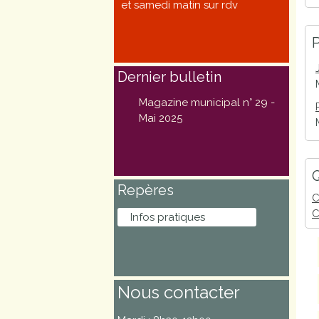
et samedi matin sur rdv
Marchés
publics
P
Dernier bulletin
Réglementation
Magazine municipal n° 29 -
Démarches
Mai 2025
administratives
Entre Bièvre et
Q
Repères
Rhône
C
C
Infos pratiques
Médiathèque
municipale ABC
Nous contacter