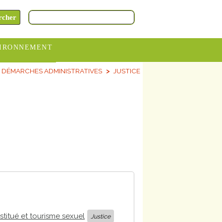
IRONNEMENT
DÉMARCHES ADMINISTRATIVES
JUSTICE
oraires
hèteries
devance
itative
ITCOM
ostitué et tourisme sexuel
Justice