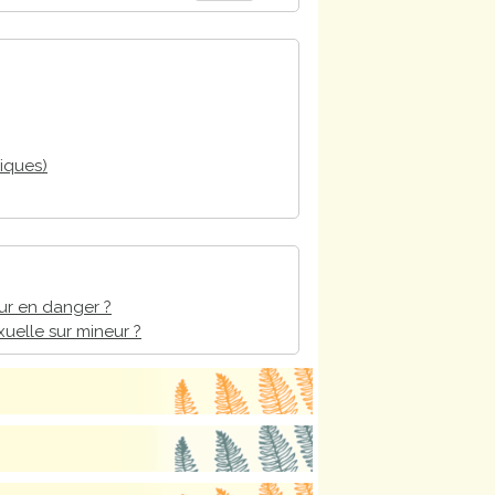
iques)
ur en danger ?
uelle sur mineur ?