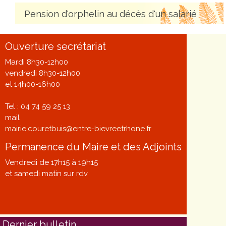
Pension d'orphelin au décès d'un salarié
Ouverture secrétariat
Mardi 8h30-12h00
vendredi 8h30-12h00
et 14h00-16h00
Tel : 04 74 59 25 13
mail
mairie.couretbuis@entre-bievreetrhone.fr
Permanence du Maire et des Adjoints
Vendredi de 17h15 à 19h15
et samedi matin sur rdv
Dernier bulletin