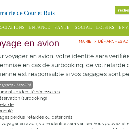
a mairie de Cour et Buis
OCIATIONS
ENFANCE
SANTÉ - SOCIAL
LOISIRS
ENV
yage en avion
MAIRIE
DÉMARCHES ADM
omité des
Assistantes
Centres
H
Campings
es
maternelles
sociaux
Déc
r voyager en avion, votre identité sera vérifi
Offices
C Varèze
Relais
ADMR
Re
emnisé en cas de surbooking, de vol retardé
de
assistante
inc
ienne est responsable si vos bagages sont p
ou des
CCAS
tourisme
maternelle
les
S
nsports - Mobilité
Conseil
Cinémas
ments d'identité nécessaires
Pôle petite
éservation (surbooking)
émarches
Départemental
enfance
retardé
Piscines
inistratives
annulé
Le SSIAD
ges perdus, retardés ou détériorés
Sélection
des Trois
Etablissements
 voyager en avion, votre identité sera vérifiée. Vous pouvez êt
d'activité
Rivières
scolaires