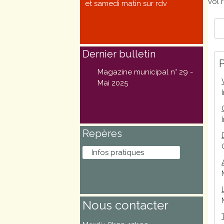
vol 
et samedi matin sur rdv
Marchés
publics
Dernier bulletin
Réglementation
P
Magazine municipal n° 29 -
Démarches
Mai 2025
administratives
Entre Bièvre et
Repères
Rhône
Infos pratiques
Médiathèque
municipale ABC
Nous contacter