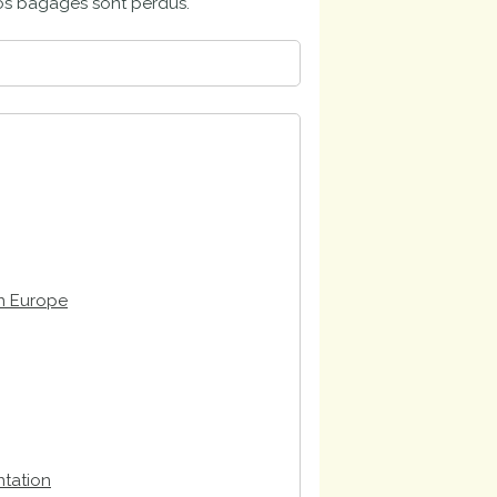
vos bagages sont perdus.
en Europe
ntation