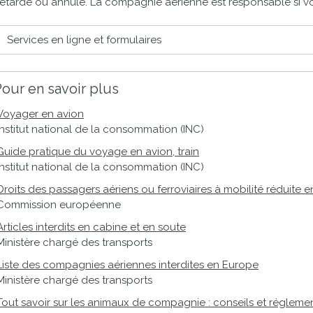
retardé ou annulé. La compagnie aérienne est responsable si 
proches de
publics
Cour et
Services en ligne et formulaires
Buis
Établissements
Visiter,
scolaires
our en savoir plus
découvrir
privés
Voyager en avion
et
Institut national de la consommation (INC)
s'amuser
Guide pratique du voyage en avion, train
Institut national de la consommation (INC)
Droits des passagers aériens ou ferroviaires à mobilité réduite 
Commission européenne
Articles interdits en cabine et en soute
Ministère chargé des transports
Liste des compagnies aériennes interdites en Europe
Ministère chargé des transports
Tout savoir sur les animaux de compagnie : conseils et régleme