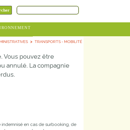
IRONNEMENT
INISTRATIVES
TRANSPORTS - MOBILITÉ
oraires
hèteries
ée. Vous pouvez être
devance
 ou annulé. La compagnie
itative
erdus.
ITCOM
re indemnisé en cas de surbooking, de