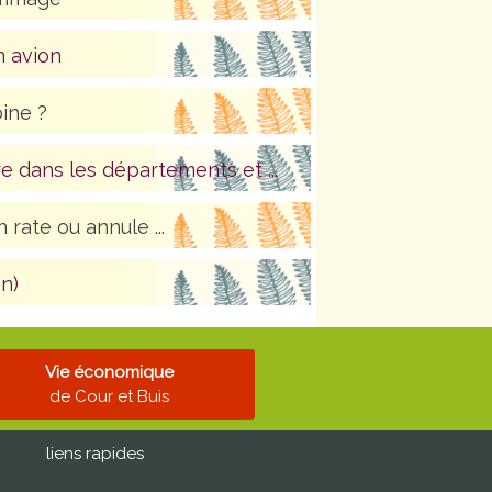
n avion
bine ?
e dans les départements et ...
 rate ou annule ...
n)
Vie économique
de Cour et Buis
liens rapides