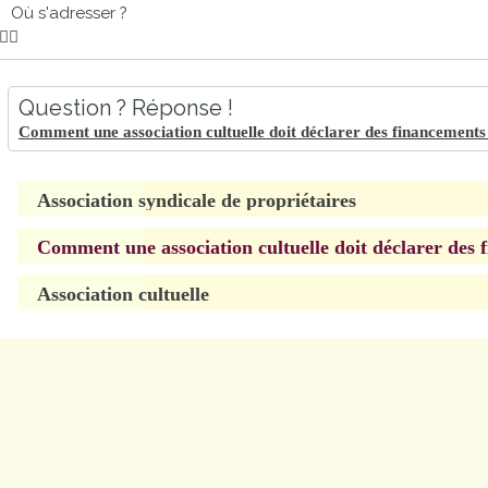
Où s'adresser ?
proches de
publics
Cour et
Buis
Établissements
Question ? Réponse !
Visiter,
scolaires
Comment une association cultuelle doit déclarer des financements 
découvrir
privés
et
Association syndicale de propriétaires
s'amuser
Comment une association cultuelle doit déclarer des 
Association cultuelle