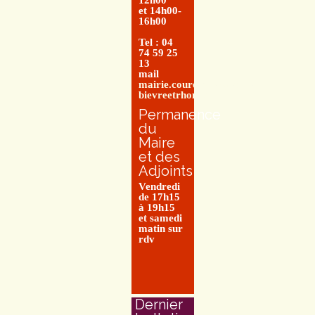
12h00
et 14h00-
16h00
Tel : 04
74 59 25
13
mail
mairie.couretbuis@entre-
bievreetrhone.fr
Permanence
du
Maire
et des
Adjoints
Vendredi
de 17h15
à 19h15
et samedi
matin sur
rdv
Dernier