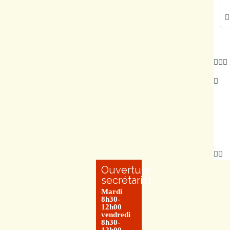
Marchés
publics
Réglementation
Démarches
administratives
Entre Bièvre et
Rhône
Médiathèque
Ouverture
municipale ABC
secrétariat
Mardi
8h30-
12h00
vendredi
8h30-