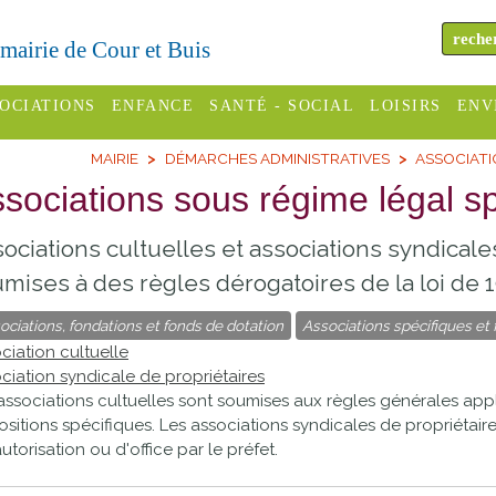
a mairie de Cour et Buis
OCIATIONS
ENFANCE
SANTÉ - SOCIAL
LOISIRS
ENV
MAIRIE
DÉMARCHES ADMINISTRATIVES
ASSOCIATI
omité des
Assistantes
Centres
H
Campings
sociations sous régime légal sp
es
maternelles
sociaux
Déc
Offices
ociations cultuelles et associations syndicale
C Varèze
Relais
ADMR
Re
de
assistante
inc
mises à des règles dérogatoires de la loi de 1
ou des
CCAS
tourisme
maternelle
ociations, fondations et fonds de dotation
Associations spécifiques et
les
S
Conseil
Cinémas
ciation cultuelle
Pôle petite
ciation syndicale de propriétaires
émarches
Départemental
enfance
associations cultuelles sont soumises aux règles générales app
Piscines
inistratives
ositions spécifiques. Les associations syndicales de propriétair
Le SSIAD
autorisation ou d'office par le préfet.
Sélection
des Trois
Etablissements
d'activité
Rivières
scolaires