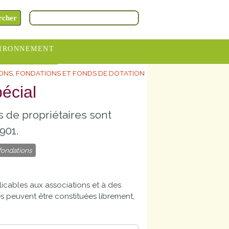
IRONNEMENT
ONS, FONDATIONS ET FONDS DE DOTATION
oraires
écial
hèteries
s de propriétaires sont
devance
itative
901.
 fondations
ITCOM
licables aux associations et à des
es peuvent être constituées librement,