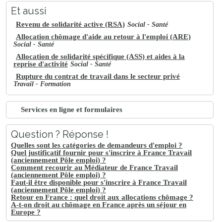
Et aussi
Revenu de solidarité active (RSA)
Social - Santé
Allocation chômage d'aide au retour à l'emploi (ARE)
Social - Santé
Allocation de solidarité spécifique (ASS) et aides à la
reprise d'activité
Social - Santé
Rupture du contrat de travail dans le secteur privé
Travail - Formation
Services en ligne et formulaires
Question ? Réponse !
Quelles sont les catégories de demandeurs d'emploi ?
Quel justificatif fournir pour s'inscrire à France Travail
(anciennement Pôle emploi) ?
Comment recourir au Médiateur de France Travail
(anciennement Pôle emploi) ?
Faut-il être disponible pour s'inscrire à France Travail
(anciennement Pôle emploi) ?
Retour en France : quel droit aux allocations chômage ?
A-t-on droit au chômage en France après un séjour en
Europe ?