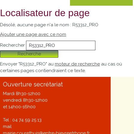
Localisateur de page
Désolé, aucune page n'a le nom : R53312_PRO
Ajouter une page avec ce nom
Rechercher
Recherche
Envoyer "R53312_PRO" au
moteur de recherche
au cas où
certaines pages contiendraient ce texte.
Ouverture secrétariat
Mardi 8h30-12h00
vendredi 8h30-12h00
et 14h00-16h00
Tel : 04 74 59 25 13
mail
mairie.couretbuis@entre-bievreetrhone.fr