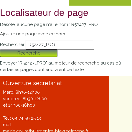
Localisateur de page
Désolé, aucune page n'a le nom : R52427_PRO
Ajouter une page avec ce nom
Rechercher
Recherche
Envoyer "R52427_PRO" au
moteur de recherche
au cas où
certaines pages contiendraient ce texte.
Ouverture secrétariat
Mardi 8h30-12h00
vendredi 8h30-12h00
et 14h00-16h00
Tel : 04 74 59 25 13
mail
mairie.couretbuis@entre-bievreetrhone.fr