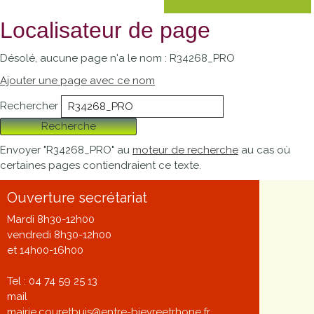
Localisateur de page
Désolé, aucune page n'a le nom : R34268_PRO
Ajouter une page avec ce nom
Rechercher
Recherche
Envoyer "R34268_PRO" au
moteur de recherche
au cas où
certaines pages contiendraient ce texte.
Ouverture secrétariat
Mardi 8h30-12h00
vendredi 8h30-12h00
et 14h00-16h00
Tel : 04 74 59 25 13
mail
mairie.couretbuis@entre-bievreetrhone.fr