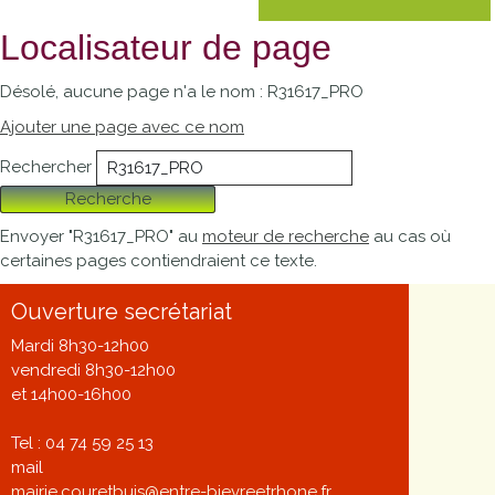
Localisateur de page
Désolé, aucune page n'a le nom : R31617_PRO
Ajouter une page avec ce nom
Rechercher
Recherche
Envoyer "R31617_PRO" au
moteur de recherche
au cas où
certaines pages contiendraient ce texte.
Ouverture secrétariat
Mardi 8h30-12h00
vendredi 8h30-12h00
et 14h00-16h00
Tel : 04 74 59 25 13
mail
mairie.couretbuis@entre-bievreetrhone.fr