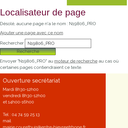
Localisateur de page
Désolé, aucune page n'a le nom : N19806_PRO
Ajouter une page avec ce nom
Rechercher
Recherche
Envoyer "N19806_PRO" au
moteur de recherche
au cas où
certaines pages contiendraient ce texte.
Ouverture secrétariat
Mardi 8h30-12h00
vendredi 8h30-12h00
et 14h00-16h00
Tel : 04 74 59 25 13
mail
mairie.couretbuis@entre-bievreetrhone.fr