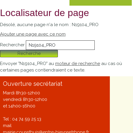
Localisateur de page
Désolé, aucune page n'a le nom : N19104_PRO
Ajouter une page avec ce nom
Rechercher
Recherche
Envoyer "N19104_PRO" au
moteur de recherche
au cas où
certaines pages contiendraient ce texte.
Ouverture secrétariat
Mardi 8h30-12h00
vendredi 8h30-12h00
et 14h00-16h00
Tel : 04 74 59 25 13
mail
mairie.couretbuis@entre-bievreetrhone.fr