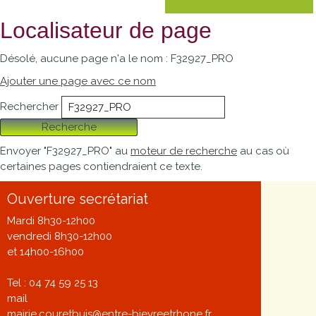
Localisateur de page
Désolé, aucune page n'a le nom : F32927_PRO
Ajouter une page avec ce nom
Rechercher
Recherche
Envoyer "F32927_PRO" au
moteur de recherche
au cas où
certaines pages contiendraient ce texte.
Ouverture secrétariat
Mardi 8h30-12h00
vendredi 8h30-12h00
et 14h00-16h00
Tel : 04 74 59 25 13
mail
mairie.couretbuis@entre-bievreetrhone.fr