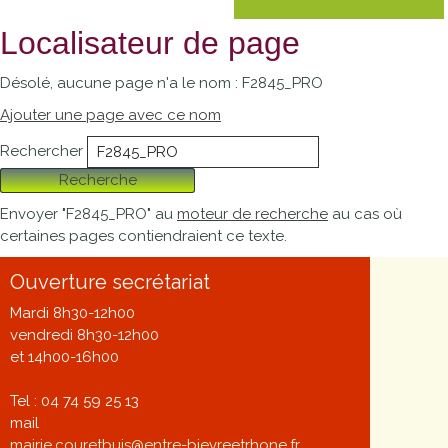
Localisateur de page
Désolé, aucune page n'a le nom : F2845_PRO
Ajouter une page avec ce nom
Rechercher
Recherche
Envoyer "F2845_PRO" au
moteur de recherche
au cas où
certaines pages contiendraient ce texte.
Ouverture secrétariat
Mardi 8h30-12h00
vendredi 8h30-12h00
et 14h00-16h00
Tel : 04 74 59 25 13
mail
mairie.couretbuis@entre-bievreetrhone.fr