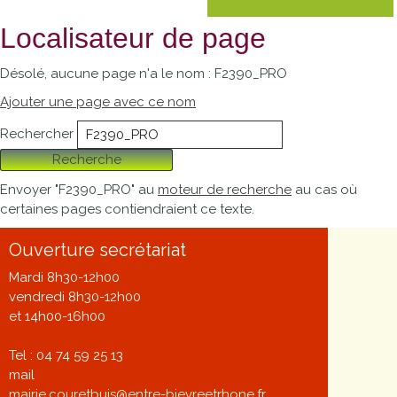
Localisateur de page
Désolé, aucune page n'a le nom : F2390_PRO
Ajouter une page avec ce nom
Rechercher
Recherche
Envoyer "F2390_PRO" au
moteur de recherche
au cas où
certaines pages contiendraient ce texte.
Ouverture secrétariat
Mardi 8h30-12h00
vendredi 8h30-12h00
et 14h00-16h00
Tel : 04 74 59 25 13
mail
mairie.couretbuis@entre-bievreetrhone.fr