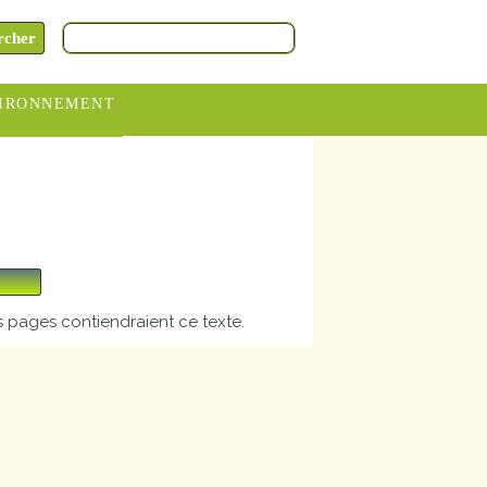
IRONNEMENT
oraires
hèteries
devance
itative
ITCOM
 pages contiendraient ce texte.