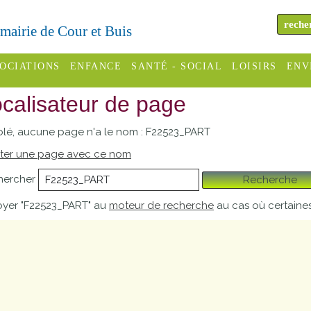
a mairie de Cour et Buis
OCIATIONS
ENFANCE
SANTÉ - SOCIAL
LOISIRS
ENV
calisateur de page
omité des
Assistantes
Centres
H
Campings
es
maternelles
sociaux
Déc
lé, aucune page n'a le nom : F22523_PART
Offices
C Varèze
Relais
ADMR
Re
ter une page avec ce nom
de
assistante
inc
hercher
Recherche
ou des
CCAS
tourisme
maternelle
les
S
yer "F22523_PART" au
moteur de recherche
au cas où certaines
Conseil
Cinémas
Pôle petite
émarches
Départemental
enfance
Piscines
inistratives
Le SSIAD
Sélection
des Trois
Etablissements
d'activité
Rivières
scolaires