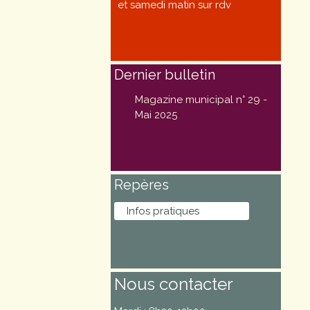
et samedi matin sur rdv
Marchés
publics
Dernier bulletin
Réglementation
Magazine municipal n° 29 -
Démarches
Mai 2025
administratives
Entre Bièvre et
Repères
Rhône
Infos pratiques
Médiathèque
municipale ABC
Nous contacter