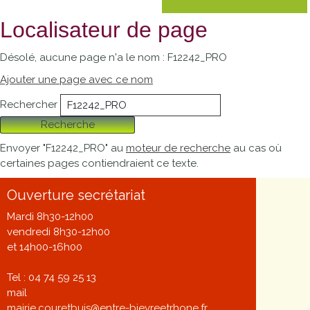
Localisateur de page
Désolé, aucune page n'a le nom : F12242_PRO
Ajouter une page avec ce nom
Rechercher
Recherche
Envoyer "F12242_PRO" au
moteur de recherche
au cas où
certaines pages contiendraient ce texte.
Ouverture secrétariat
Mardi 8h30-12h00
vendredi 8h30-12h00
et 14h00-16h00
Tel : 04 74 59 25 13
mail
mairie.couretbuis@entre-bievreetrhone.fr