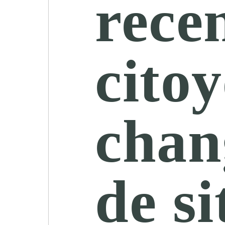
rece
citoy
chan
de si