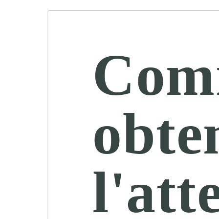
Com
obte
l'att