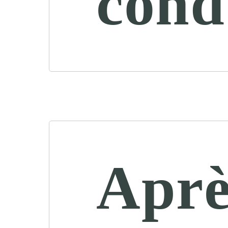
cond
Aprè