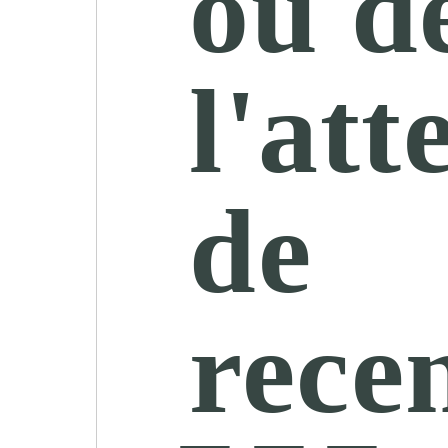
ou d
l'att
de
rece