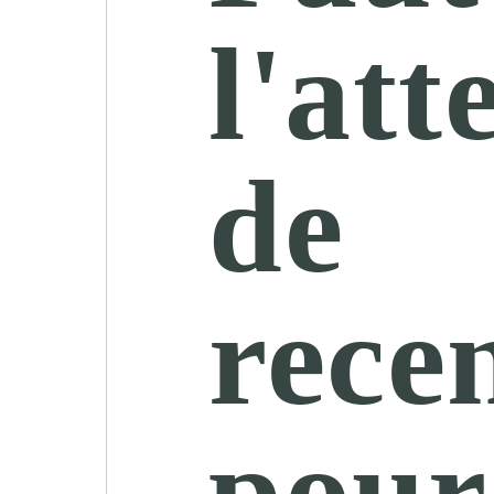
l'att
de
rece
pour