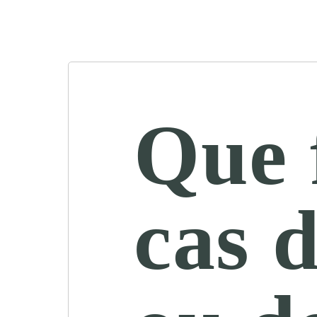
Que 
cas 