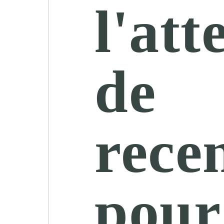
l'att
de
rece
pour