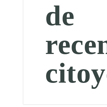
de
rece
cito