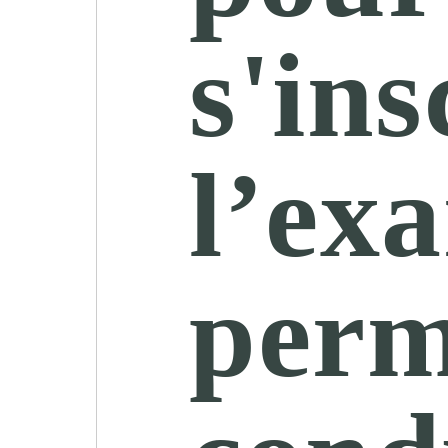
s'ins
l’ex
perm