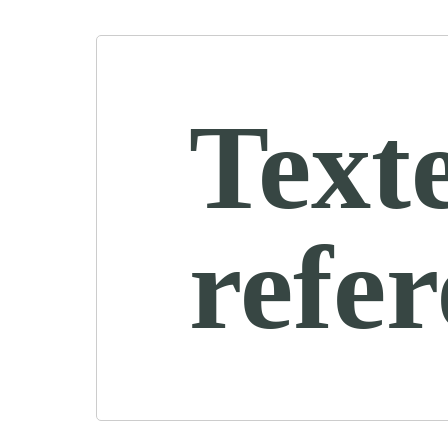
Text
refe