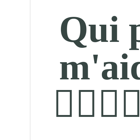
Qui 
m'ai