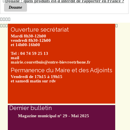
Douane : quels produits est-il interdit de rapporter en France ?
Douane
Ouverture secrétariat
Mardi 8h30-12h00
vendredi 8h30-12h00
et 14h00-16h00
Tel : 04 74 59 25 13
mail
mairie.couretbuis@entre-bievreetrhone.fr
Permanence du Maire et des Adjoints
Vendredi de 17h15 à 19h15
et samedi matin sur rdv
Dernier bulletin
Magazine municipal n° 29 - Mai 2025