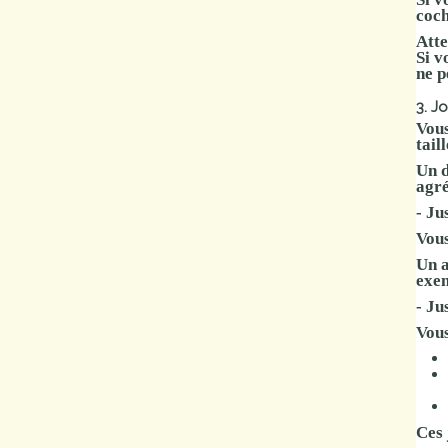
coch
Atte
Si v
ne p
3. Jo
Vou
tail
Un
agr
-
Jus
Vous
Un a
exem
-
Jus
Vous
Ces 