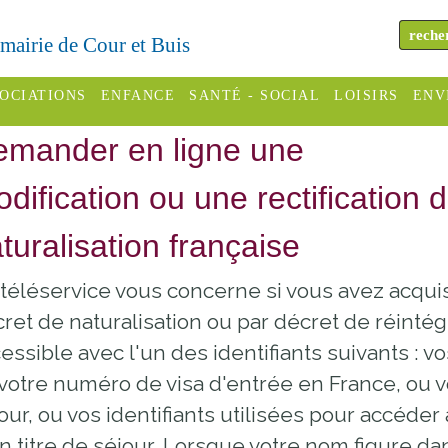
a mairie de Cour et Buis
OCIATIONS
ENFANCE
SANTÉ - SOCIAL
LOISIRS
ENV
mander en ligne une
omité des
Assistantes
Centres
H
Campings
es
maternelles
sociaux
Déc
dification ou une rectification 
Offices
C Varèze
Relais
ADMR
Re
turalisation française
de
assistante
inc
ou des
CCAS
tourisme
maternelle
téléservice vous concerne si vous avez acquis 
les
S
Conseil
Cinémas
ret de naturalisation ou par décret de réintég
Pôle petite
émarches
Départemental
essible avec l'un des identifiants suivants : v
enfance
Piscines
inistratives
votre numéro de visa d'entrée en France, ou v
Le SSIAD
our, ou vos identifiants utilisées pour accéd
Sélection
des Trois
Etablissements
d'activité
n titre de séjour. Lorsque votre nom figure d
Rivières
scolaires