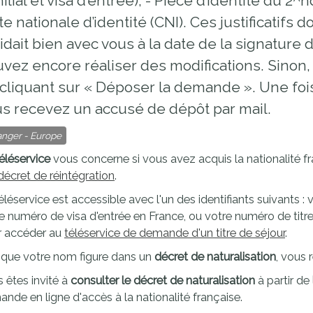
ilial et visa d’entrée), - Pièce d’identité du 2^
te nationale d’identité (CNI). Ces justificatifs d
idait bien avec vous à la date de la signature 
vez encore réaliser des modifications. Sino
cliquant sur « Déposer la demande ». Une fo
s recevez un accusé de dépôt par mail.
anger - Europe
éléservice
vous concerne si vous avez acquis la nationalité f
décret de réintégration
.
éléservice est accessible avec l'un des identifiants suivants : 
e numéro de visa d'entrée en France, ou votre numéro de titre d
r accéder au
téléservice de demande d'un titre de séjour
.
que votre nom figure dans un
décret de naturalisation
, vous
 êtes invité à
consulter le décret de naturalisation
à partir de
nde en ligne d'accès à la nationalité française.