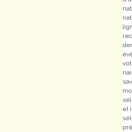
Marchés
nat
publics
nat
lig
rec
Réglementation
dem
Démarches
évè
administratives
vot
Entre Bièvre et
nai
Rhône
sav
mod
Médiathèque
sél
municipale ABC
et 
sél
pré