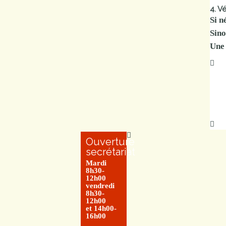
4. V
Si n
Sino
Une 
Ouverture
secrétariat
Mardi
8h30-
12h00
vendredi
8h30-
12h00
et 14h00-
16h00