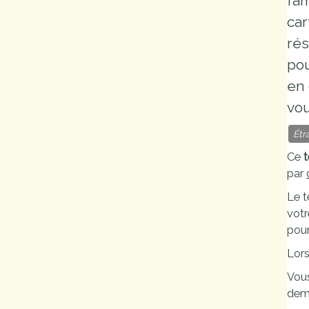
fam
car
rés
pou
en 
vou
Étr
Ce
t
par
Le t
votr
pou
Lors
Vous
dema