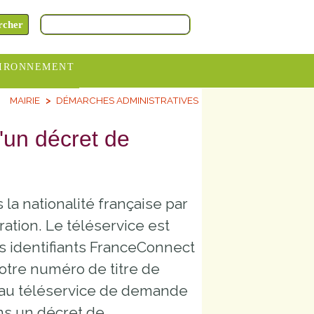
IRONNEMENT
MAIRIE
DÉMARCHES ADMINISTRATIVES
oraires
hèteries
d'un décret de
devance
itative
la nationalité française par
ITCOM
ration. Le téléservice est
os identifiants FranceConnect
otre numéro de titre de
er au téléservice de demande
ans un décret de