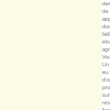
de
de 
app
doc
tai
étr
agr
Vou
Un 
eu 
d'o
pro
sui
rés