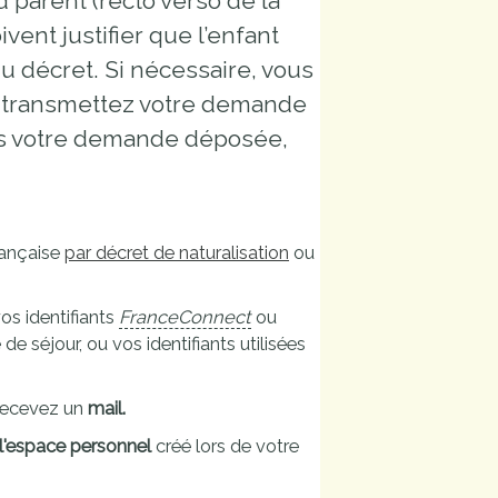
nd parent (recto verso de la
oivent justifier que l’enfant
du décret. Si nécessaire, vous
n, transmettez votre demande
is votre demande déposée,
rançaise
par décret de naturalisation
ou
vos identifiants
FranceConnect
ou
e séjour, ou vos identifiants utilisées
 recevez un
mail.
l'espace personnel
créé lors de votre