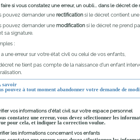
faire si vous constatez une erreur, un oubli... dans le décret de 
s pouvez demander une
rectification
si le décret contient une 
s pouvez demander une
modification
si le décret ne prend 
t sa signature.
ples :
 y a une erreur sur votre état civil ou celui de vos enfants,
 décret ne tient pas compte de la naissance d'un enfant inter
ralisation.
 savoir
us pouvez à tout moment abandonner votre demande de modific
érifier vos informations d'état civil sur votre espace personnel
ous constatez une erreur, vous devez sélectionner les informa
ue pour cela, et indiquer la correction voulue.
érifier les informations concernant vos enfants
ous constatez une erreur, vous devez sélectionner les inform