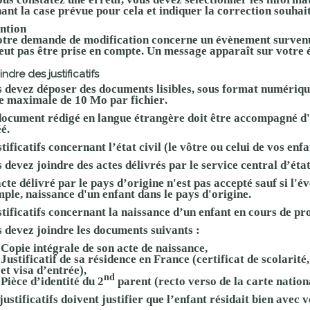
ant la case prévue pour cela et indiquer la correction souhai
ntion
otre demande de modification concerne un
évènement survenu 
eut pas être prise en compte. Un message apparaît sur votre é
indre des justificatifs
s devez déposer des documents
lisibles
, sous
format numériqu
le maximale
de
10 Mo par fichier
.
document rédigé en langue étrangère
doit être accompagné d
éé
.
tificatifs concernant l’état civil
(le vôtre ou celui de vos enf
 devez joindre des actes délivrés par le
service central d’éta
cte délivré par le pays d’origine n'est pas accepté sauf si l'é
ple, naissance d'un enfant dans le pays d'origine.
tificatifs concernant la naissance d’un enfant en cours de pr
 devez joindre les documents suivants :
Copie intégrale de son acte de naissance,
Justificatif de sa résidence en France (certificat de scolarit
et visa d’entrée),
nd
Pièce d’identité du 2
parent (recto verso de la carte nation
justificatifs doivent justifier que l’enfant résidait bien avec 