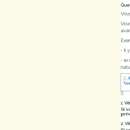
Que 
Vou
Vou
avan
Exem
- il
- le
natu
À
Vo
1. V
Si v
prév
2. V
Si v