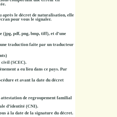
tée.
après le décret de naturalisation
, elle
cran pour vous le signaler.
e
(jpg, pdf, png, bmp, tiff), et d’une
'une
traduction
faite par un
traducteur
ants)
t civil (SCEC)
.
vènement a eu lieu dans ce pays. Par
océdure et avant la date du décret
é, attestation de regroupement familial
ale d’identité (CNI).
vous
à la date de la signature du décret
.