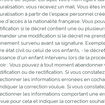
proches de
publics
uralisation, vous recevez un mail. Vous êtes in
Cour et
uralisation à partir de l'espace personnel cr
Buis
ne d'accès à la nationalité française. Vous p
Établissements
tification si le décret contient une ou plusie
Visiter,
scolaires
découvrir
privés
ander une modification si le décret ne pren
et
nement survenu avant sa signature. Exemples :
s'amuser
re état civil ou celui de vos enfants, - le décr
ssance d'un enfant intervenu lors de la procéd
oir : Vous pouvez à tout moment abandonner
ification ou de rectification. Si vous constat
ectionner les informations erronées en cochan
indiquer la correction voulue. Si vous constat
ectionner les informations comportant une er
vue pour cela et indiquer la correction souhait