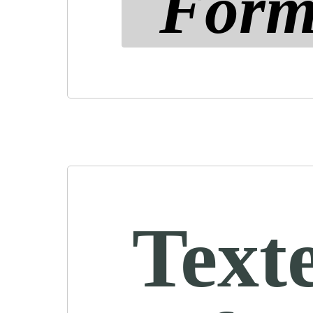
Form
Text