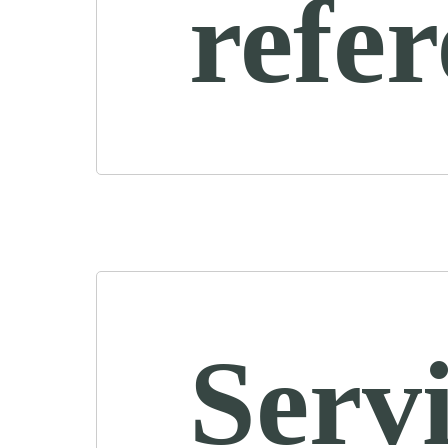
refe
Servi