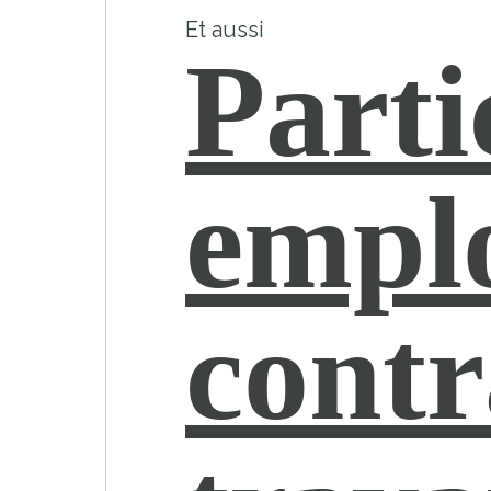
Et aussi
Parti
empl
contr