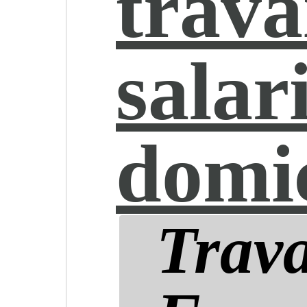
trava
salar
domic
Trava