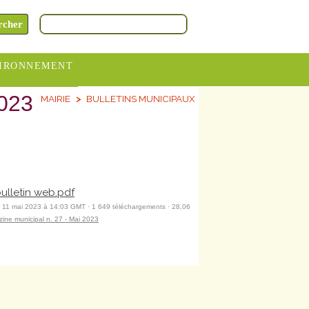
IRONNEMENT
2023
MAIRIE
BULLETINS MUNICIPAUX
oraires
hèteries
devance
itative
bulletin web.pdf
ITCOM
 11 mai 2023 à 14:03 GMT · 1 649 téléchargements · 28,06
ine municipal n. 27 - Mai 2023