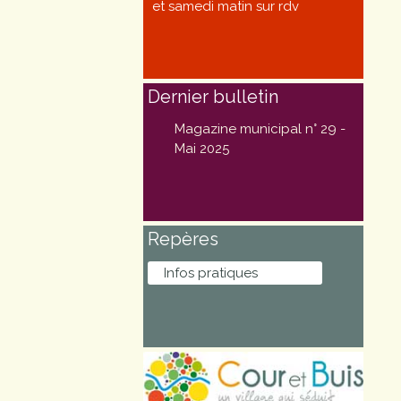
et samedi matin sur rdv
Marchés
publics
Dernier bulletin
Réglementation
Magazine municipal n° 29 -
Démarches
Mai 2025
administratives
Entre Bièvre et
Repères
Rhône
Infos pratiques
Médiathèque
municipale ABC