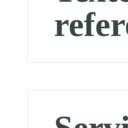
refe
Servi