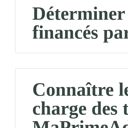
Déterminer 
financés p
Connaître l
charge des 
MaPrimeAd