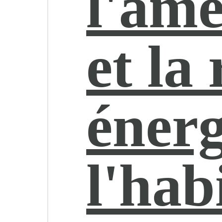
l'amé
et la
énerg
l'hab