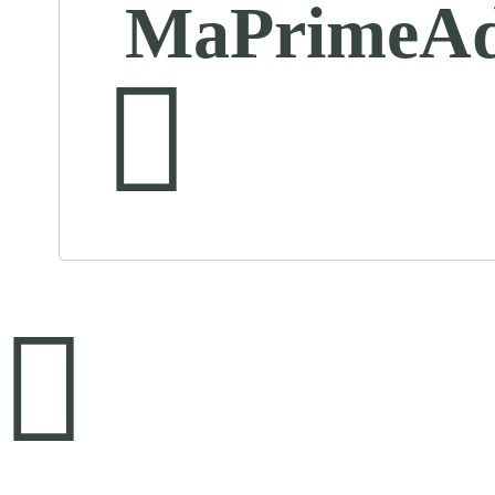
MaPrimeAd