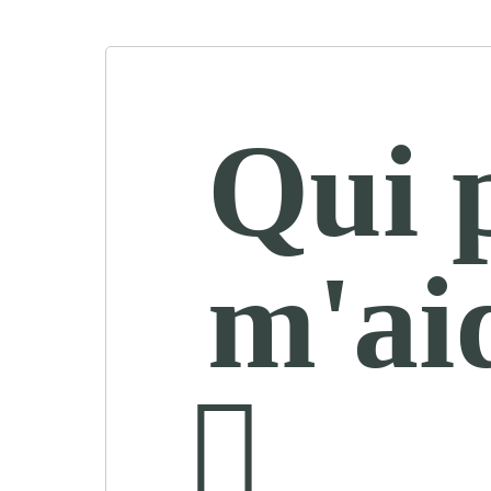
Qui 
m'ai