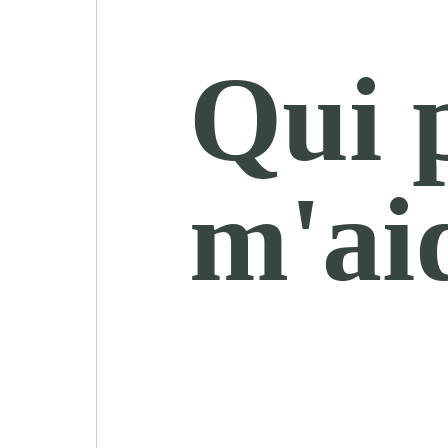
Qui 
m'ai