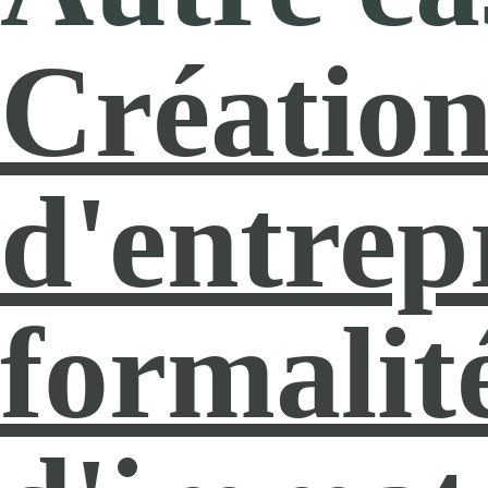
Créatio
d'entrepr
formalit