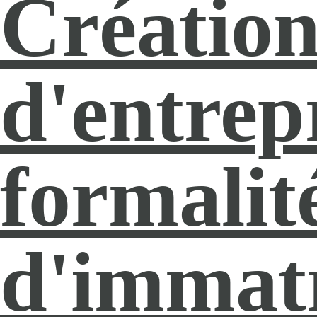
Créatio
d'entrepr
formalit
d'immatr