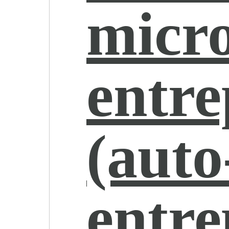
micr
entr
(auto
entre