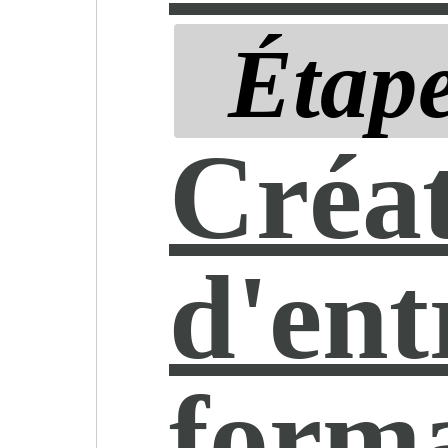
Étape
Créa
d'ent
forma