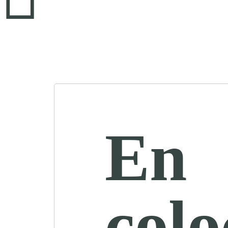
En
colo