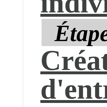
indiv
Étape
Créa
d'ent