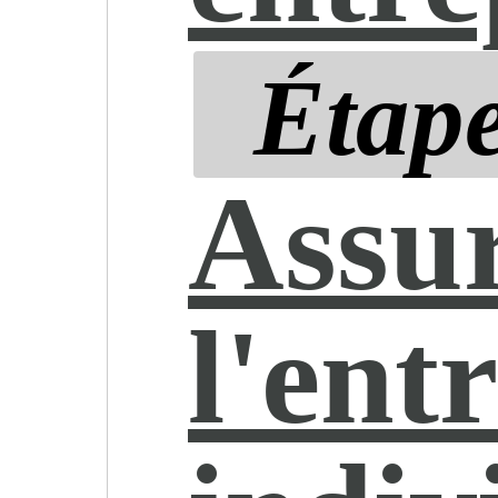
Étape
Assu
l'ent