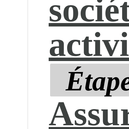
socié
activi
Étape
Assu