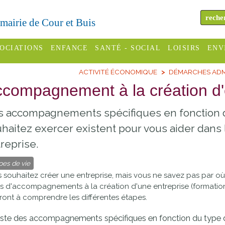
a mairie de Cour et Buis
OCIATIONS
ENFANCE
SANTÉ - SOCIAL
LOISIRS
ENV
ACTIVITÉ ÉCONOMIQUE
DÉMARCHES ADM
omité des
Assistantes
Centres
H
Campings
compagnement à la création d'
es
maternelles
sociaux
Déc
Offices
 accompagnements spécifiques en fonction du
C Varèze
Relais
ADMR
Re
de
assistante
inc
haitez exercer existent pour vous aider dans l
ou des
CCAS
tourisme
maternelle
reprise.
les
S
Conseil
Cinémas
Pôle petite
pes de vie
émarches
Départemental
 souhaitez créer une entreprise, mais vous ne savez pas par o
enfance
Piscines
inistratives
s d'accompagnements à la création d'une entreprise (formations
Le SSIAD
ront à comprendre les différentes étapes.
Sélection
des Trois
Etablissements
xiste des accompagnements spécifiques en fonction du type 
d'activité
Rivières
scolaires