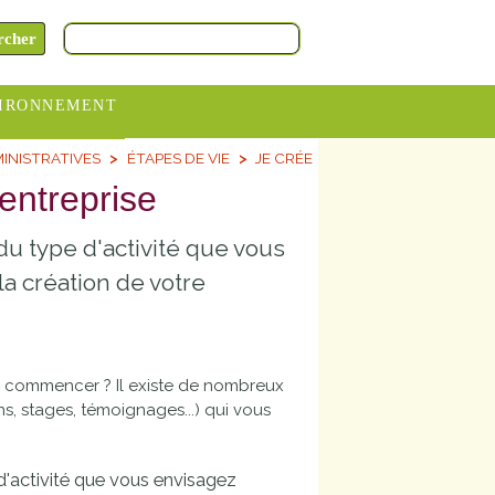
IRONNEMENT
INISTRATIVES
ÉTAPES DE VIE
JE CRÉE
oraires
entreprise
hèteries
 type d'activité que vous
devance
itative
a création de votre
ITCOM
ù commencer ? Il existe de nombreux
, stages, témoignages...) qui vous
d'activité que vous envisagez