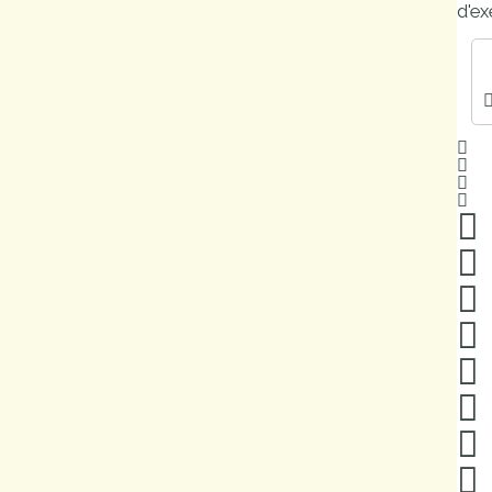
d'ex
Marchés
publics
Réglementation
Démarches
administratives
Entre Bièvre et
Rhône
Médiathèque
municipale ABC