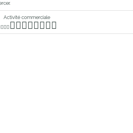
ercer.
proches de
publics
Cour et
Activité commerciale
Buis
Établissements
Visiter,
scolaires
découvrir
privés
et
s'amuser