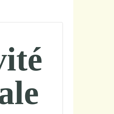
vité
ale