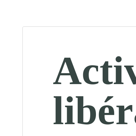
Acti
libér