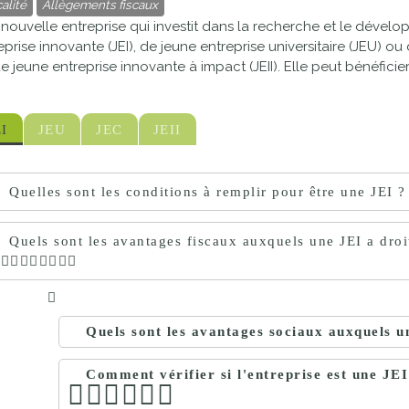
alité
Allègements fiscaux
proches de
publics
nouvelle entreprise qui investit dans la recherche et le dévelo
Cour et
eprise innovante (JEI), de jeune entreprise universitaire (JEU) o
Buis
e jeune entreprise innovante à impact (JEII). Elle peut bénéficier
Établissements
Visiter,
scolaires
EI
JEU
JEC
JEII
découvrir
privés
et
s'amuser
Quelles sont les conditions à remplir pour être une JEI ?
Quels sont les avantages fiscaux auxquels une JEI a droi
Quels sont les avantages sociaux auxquels u
Comment vérifier si l'entreprise est une JEI