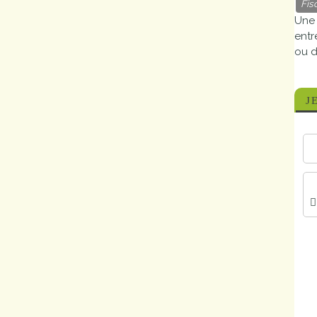
Fisc
Marchés
Une 
publics
entr
ou d
Réglementation
J
Démarches
administratives
Entre Bièvre et
Rhône
Médiathèque
municipale ABC