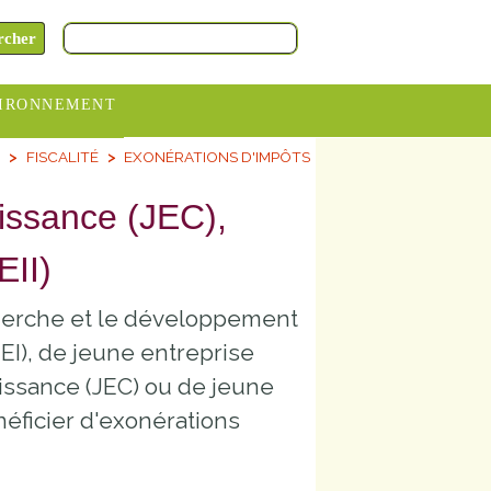
IRONNEMENT
S
FISCALITÉ
EXONÉRATIONS D'IMPÔTS
oraires
hèteries
oissance (JEC),
devance
EII)
itative
cherche et le développement
ITCOM
JEI), de jeune entreprise
oissance (JEC) ou de jeune
néficier d'exonérations