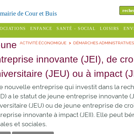
a mairie de Cour et Buis
OCIATIONS
ENFANCE
SANTÉ - SOCIAL
LOISIRS
ENV
eune
ACTIVITÉ ÉCONOMIQUE
DÉMARCHES ADMINISTRATIVE
omité des
Assistantes
Centres
H
Campings
es
maternelles
sociaux
Déc
treprise innovante (JEI), de cr
Offices
C Varèze
Relais
ADMR
Re
iversitaire (JEU) ou à impact (J
de
assistante
inc
ou des
CCAS
tourisme
maternelle
 nouvelle entreprise qui investit dans la re
les
S
Conseil
Cinémas
D) a le statut de jeune entreprise innovante (
Pôle petite
émarches
Départemental
versitaire (JEU) ou de jeune entreprise de cr
enfance
Piscines
inistratives
reprise innovante à impact (JEII). Elle peut bé
Le SSIAD
cales et sociales.
Sélection
des Trois
Etablissements
d'activité
Rivières
scolaires