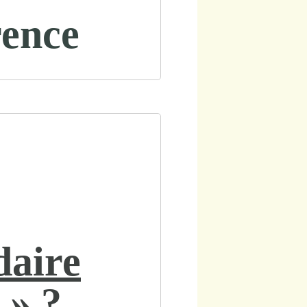
rence
daire
 » ?