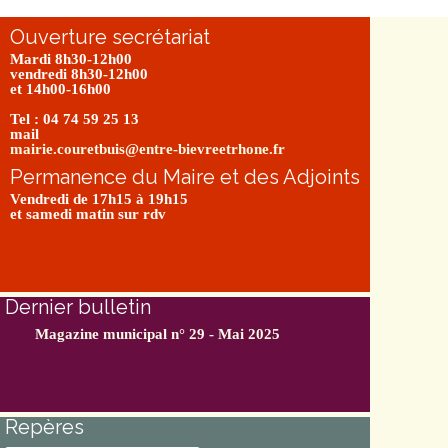
Ouverture secrétariat
Mardi 8h30-12h00
vendredi 8h30-12h00
et 14h00-16h00
Tel : 04 74 59 25 13
mail
mairie.couretbuis@entre-bievreetrhone.fr
Permanence du Maire et des Adjoints
Vendredi de 17h15 à 19h15
et samedi matin sur rdv
Dernier bulletin
Magazine municipal n° 29 - Mai 2025
Repères