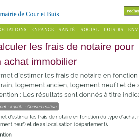
a mairie de Cour et Buis
OCIATIONS
ENFANCE
SANTÉ - SOCIAL
LOISIRS
ENV
lculer les frais de notaire pour
omité des
Assistantes
Centres
H
Campings
es
maternelles
sociaux
Déc
 achat immobilier
Offices
C Varèze
Relais
ADMR
Re
met d'estimer les frais de notaire en fonction
de
assistante
inc
ou des
CCAS
rrain, logement ancien, logement neuf) et de s
tourisme
maternelle
les
S
ention : Les résultats sont donnés à titre indica
Conseil
Cinémas
Pôle petite
émarches
Départemental
ent - Impôts - Consommation
enfance
Piscines
inistratives
et d'estimer les frais de notaire en fonction du type d'achat r
Le SSIAD
ment neuf) et de sa localisation (département).
Sélection
des Trois
Etablissements
ntion
d'activité
Rivières
scolaires