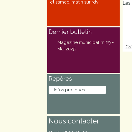
et samedi matin sur rdv
Les 
Marchés
publics
Dernier bulletin
Réglementation
Magazine municipal n° 29 -
Cré
Démarches
Mai 2025
administratives
Entre Bièvre et
Repères
Rhône
Infos pratiques
Médiathèque
municipale ABC
Nous contacter