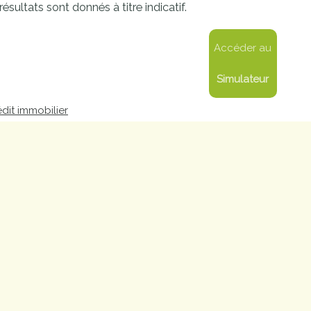
résultats sont donnés à titre indicatif.
proches de
publics
Cour et
Accéder au
Buis
Établissements
Simulateur
Visiter,
scolaires
découvrir
privés
dit immobilier
et
s'amuser