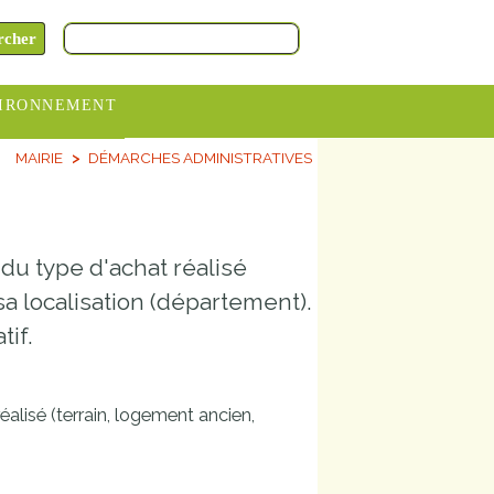
IRONNEMENT
MAIRIE
DÉMARCHES ADMINISTRATIVES
oraires
hèteries
devance
 du type d'achat réalisé
itative
a localisation (département).
ITCOM
tif.
éalisé (terrain, logement ancien,