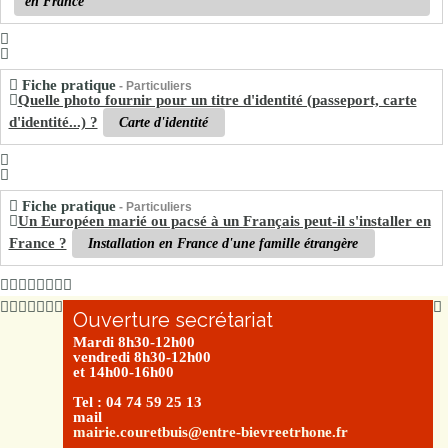
en France
Fiche pratique
- Particuliers
Quelle photo fournir pour un titre d'identité (passeport, carte
d'identité...) ?
Carte d'identité
Fiche pratique
- Particuliers
Un Européen marié ou pacsé à un Français peut-il s'installer en
France ?
Installation en France d'une famille étrangère
Ouverture secrétariat
Mardi 8h30-12h00
vendredi 8h30-12h00
et 14h00-16h00
Tel : 04 74 59 25 13
mail
mairie.couretbuis@entre-bievreetrhone.fr