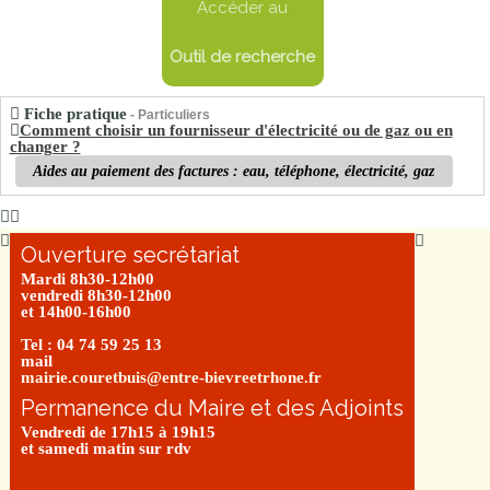
Accéder au
Outil de recherche
Fiche pratique
- Particuliers
Comment choisir un fournisseur d'électricité ou de gaz ou en
changer ?
Aides au paiement des factures : eau, téléphone, électricité, gaz
Ouverture secrétariat
Mardi 8h30-12h00
vendredi 8h30-12h00
et 14h00-16h00
Tel : 04 74 59 25 13
mail
mairie.couretbuis@entre-bievreetrhone.fr
Permanence du Maire et des Adjoints
Vendredi de 17h15 à 19h15
et samedi matin sur rdv