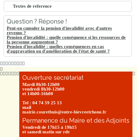
Textes de reference
Question ? Réponse !
Peut-on cumuler la pension d'invalidité avec d'autres
revenus ?
Pension d'invalidité : quelle conséquence si les ressources de
la personne augmentent ?
Pension d'invalidité : quelles conséquences en cas
d'aggravation ou d'amélioration de l'état de santé ?
Ouverture secrétariat
Mardi 8h30-12h00
vendredi 8h30-12h00
et 14h00-16h00
Tel : 04 74 59 25 13
mail
mairie.couretbuis@entre-bievreetrhone.fr
Permanence du Maire et des Adjoints
Vendredi de 17h15 à 19h15
et samedi matin sur rdv