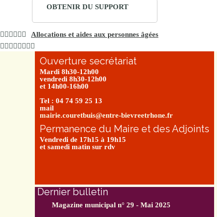
OBTENIR DU SUPPORT
Allocations et aides aux personnes âgées
Ouverture secrétariat
Mardi 8h30-12h00
vendredi 8h30-12h00
et 14h00-16h00
Tel : 04 74 59 25 13
mail
mairie.couretbuis@entre-bievreetrhone.fr
Permanence du Maire et des Adjoints
Vendredi de 17h15 à 19h15
et samedi matin sur rdv
Dernier bulletin
Magazine municipal n° 29 - Mai 2025