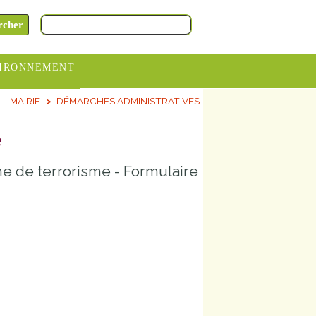
IRONNEMENT
MAIRIE
DÉMARCHES ADMINISTRATIVES
oraires
hèteries
e
devance
me de terrorisme - Formulaire
itative
ITCOM