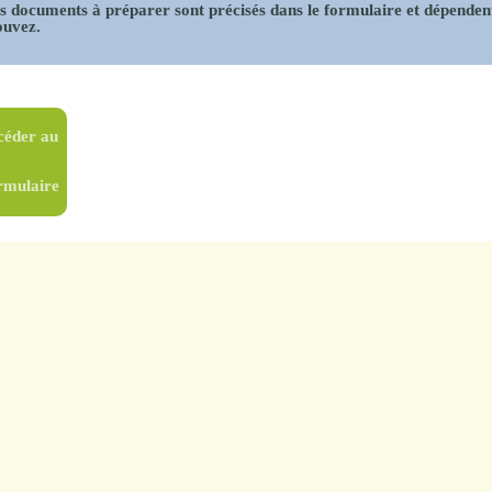
s documents à préparer sont
précisés dans le formulaire
et
dépendent
ouvez.
céder au
rmulaire