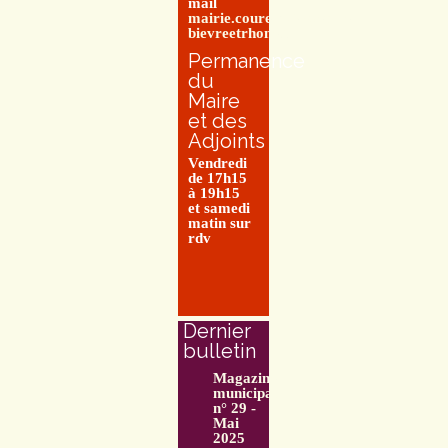
mail
mairie.couretbuis@entre-
bievreetrhone.fr
Permanence
du
Maire
et des
Adjoints
Vendredi
de 17h15
à 19h15
et samedi
matin sur
rdv
Dernier
bulletin
Magazine
municipal
n° 29 -
Mai
2025