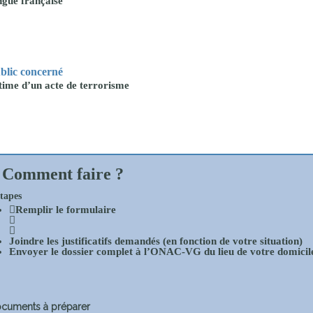
ngue
française
proches de
publics
Cour et
Buis
Établissements
blic concerné
Visiter,
scolaires
time d’un acte de terrorisme
découvrir
privés
et
s'amuser
Comment faire ?
tapes
Remplir
le formulaire
Joindre les justificatifs
demandés (en fonction de votre situation)
Envoyer le dossier
complet à l’ONAC-VG du lieu de votre domicil
cuments à préparer