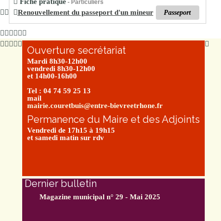
Fiche pratique
- Particuliers
Renouvellement du passeport d'un mineur
Passeport
Ouverture secrétariat
Mardi 8h30-12h00
vendredi 8h30-12h00
et 14h00-16h00
Tel : 04 74 59 25 13
mail
mairie.couretbuis@entre-bievreetrhone.fr
Permanence du Maire et des Adjoints
Vendredi de 17h15 à 19h15
et samedi matin sur rdv
Dernier bulletin
Magazine municipal n° 29 - Mai 2025