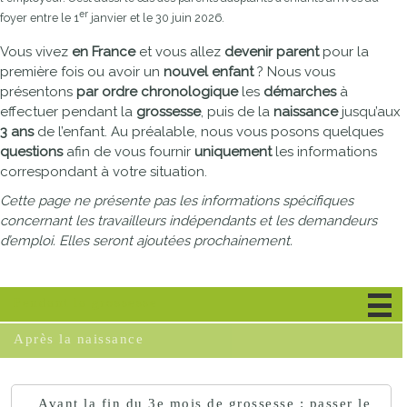
er
foyer entre le 1
janvier et le 30 juin 2026.
Vous vivez
en France
et vous allez
devenir parent
pour la
première fois ou avoir un
nouvel enfant
? Nous vous
présentons
par ordre chronologique
les
démarches
à
effectuer pendant la
grossesse
, puis de la
naissance
jusqu’aux
3 ans
de l’enfant. Au préalable, nous vous posons quelques
questions
afin de vous fournir
uniquement
les informations
correspondant à votre situation.
Cette page ne présente pas les informations spécifiques
concernant les travailleurs indépendants et les demandeurs
d’emploi. Elles seront ajoutées prochainement.
Pendant la grossesse
Après la naissance
Avant la fin du 3e mois de grossesse : passer le