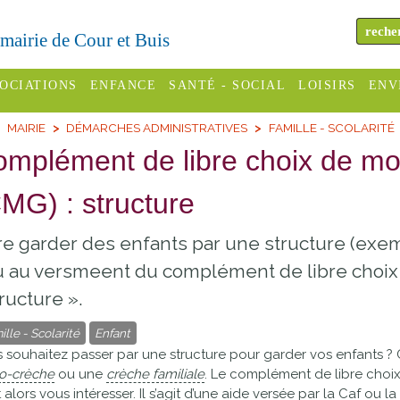
a mairie de Cour et Buis
OCIATIONS
ENFANCE
SANTÉ - SOCIAL
LOISIRS
ENV
MAIRIE
DÉMARCHES ADMINISTRATIVES
FAMILLE - SCOLARITÉ
omité des
Assistantes
Centres
H
Campings
mplément de libre choix de m
es
maternelles
sociaux
Déc
Offices
MG) : structure
C Varèze
Relais
ADMR
Re
de
assistante
inc
ou des
CCAS
re garder des enfants par une structure (exe
tourisme
maternelle
les
S
u au versmeent du complément de libre choi
Conseil
Cinémas
Pôle petite
ructure ».
émarches
Départemental
enfance
Piscines
inistratives
ille - Scolarité
Enfant
Le SSIAD
 souhaitez passer par une structure pour garder vos enfants ?
Sélection
des Trois
Etablissements
o-crèche
ou une
crèche familiale
. Le complément de libre cho
d'activité
 alors vous intéresser. Il s’agit d’une aide versée par la Caf ou l
Rivières
scolaires