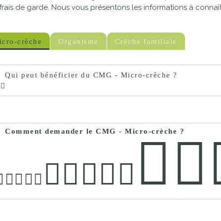
frais de garde. Nous vous présentons les informations à connaît
proches de
publics
Cour et
Buis
icro-crèche
Organisme
Crèche familiale
Établissements
Visiter,
scolaires
découvrir
privés
Qui peut bénéficier du CMG - Micro-crèche ?
et
s'amuser
Comment demander le CMG - Micro-crèche ?