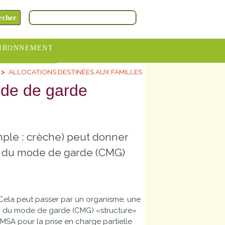
IRONNEMENT
ALLOCATIONS DESTINÉES AUX FAMILLES
oraires
ode de garde
hèteries
devance
itative
mple : crèche) peut donner
ITCOM
x du mode de garde (CMG)
 Cela peut passer par un organisme, une
ix du mode de garde (CMG) «structure»
a MSA pour la prise en charge partielle