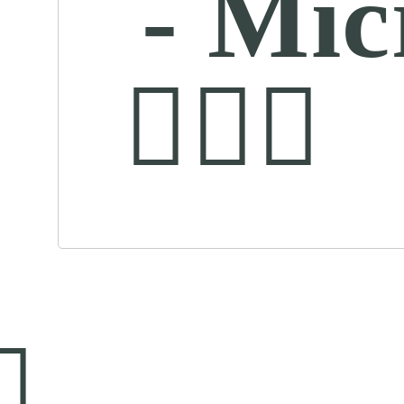
- Mic