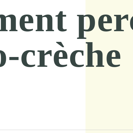
ent perc
-crèche 