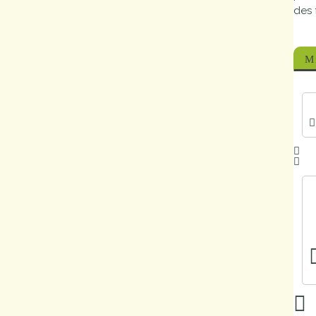
des 
Marchés
publics
M
Réglementation
Démarches
administratives
Entre Bièvre et
Rhône
Médiathèque
municipale ABC