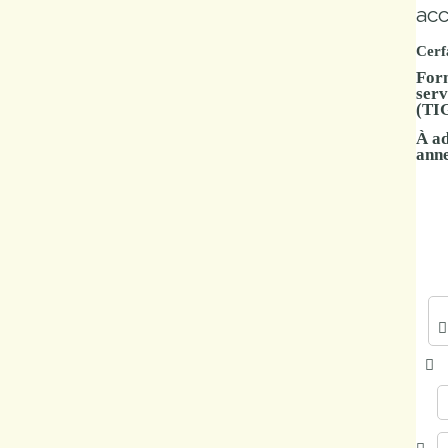
acc
Marchés
publics
Cerf
Form
serv
(TIG
Réglementation
À ad
anne
Démarches
administratives
Entre Bièvre et
Rhône
Médiathèque
municipale ABC