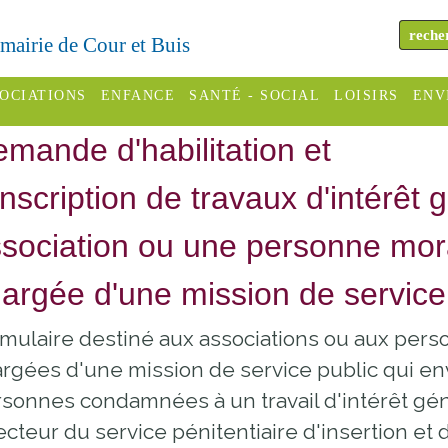
a mairie de Cour et Buis
OCIATIONS
ENFANCE
SANTÉ - SOCIAL
LOISIRS
ENV
mande d'habilitation et
omité des
Assistantes
Centres
H
Campings
es
maternelles
sociaux
Déc
inscription de travaux d'intérêt
Offices
C Varèze
Relais
ADMR
Re
sociation ou une personne mora
de
assistante
inc
ou des
CCAS
tourisme
maternelle
argée d'une mission de service
les
S
Conseil
Cinémas
Pôle petite
mulaire destiné aux associations ou aux pers
émarches
Départemental
enfance
Piscines
rgées d'une mission de service public qui env
inistratives
Le SSIAD
sonnes condamnées à un travail d'intérêt géné
Sélection
des Trois
Etablissements
ecteur du service pénitentiaire d'insertion et 
d'activité
Rivières
scolaires