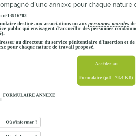
ompagné d'une annexe pour chaque nature de
proches de
publics
Cour et
a n°13916*03
Buis
ulaire destiné aux associations ou aux
personnes morales
de
Établissements
ice public qui envisagent d'accueillir des personnes condamné
).
Visiter,
scolaires
resser au directeur du service pénitentiaire d'insertion et 
découvrir
privés
xe pour chaque nature de travail proposé.
et
s'amuser
Accéder au
Formulaire
(pdf - 78.4 KB)
FORMULAIRE ANNEXE
Où s'informer ?