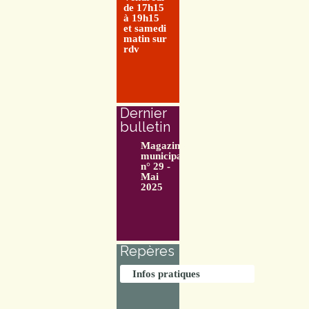
de 17h15
à 19h15
et samedi
matin sur
rdv
Dernier
bulletin
Magazine
municipal
n° 29 -
Mai
2025
Repères
Infos pratiques