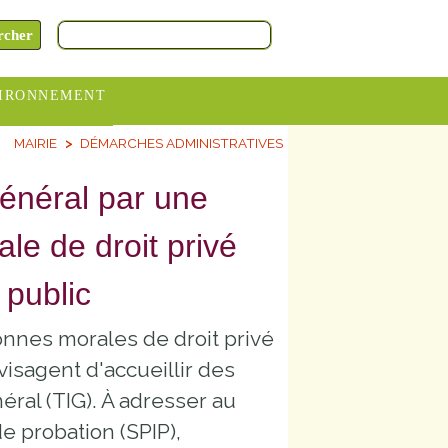
IRONNEMENT
MAIRIE
DÉMARCHES ADMINISTRATIVES
oraires
hèteries
 général par une
devance
le de droit privé
itative
 public
ITCOM
onnes morales de droit privé
isagent d'accueillir des
ral (TIG). À adresser au
de probation (SPIP),