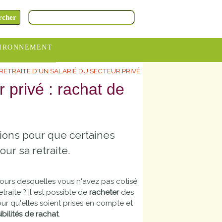
IRONNEMENT
RETRAITE D'UN SALARIÉ DU SECTEUR PRIVÉ
oraires
r privé : rachat de
hèteries
devance
itative
tions pour que certaines
ITCOM
ur sa retraite.
 cours desquelles vous n'avez pas cotisé
traite ? Il est possible de
racheter
des
ur qu'elles soient prises en compte et
ibilités de rachat
.