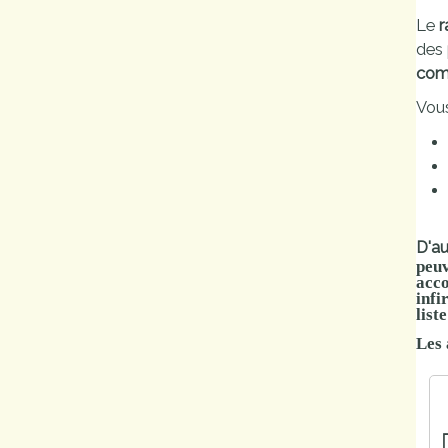
Marchés
Le
r
des
publics
comp
Vou
Réglementation
Démarches
administratives
Entre Bièvre et
D'a
Rhône
peuv
acco
infi
Médiathèque
list
municipale ABC
Les