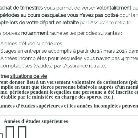
proches de
publics
achat de trimestres
vous permet de verser
volontairement
d
Cour et
périodes au cours desquelles vous n’avez pas cotisé
pour la 
Buis
te lors de votre départ en retraite
par l'Assurance retraite.
Établissements
s pouvez
notamment
racheter les périodes suivantes :
Visiter,
scolaires
Années d’étude supérieures
découvrir
privés
Stages en entreprise accomplis à partir du 15 mars 2015 dans
et
Années incomplètes pour lesquelles vous n’avez pas 4 trimes
s'amuser
comptabilisés (validés) par l’Assurance retraite.
utres
situations de vie
ent donner lieu à un
versement volontaire
de cotisations (pér
mplie en tant que tierce personne bénévole auprès d'un memb
rme, périodes pendant lesquelles une personne a été inscrite e
e établie par le ministère en charge des sports, etc.).
années d’études supérieures
et les
années incomplètes
peuvent
Années d’études supérieures