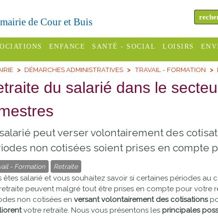
a mairie de Cour et Buis
OCIATIONS
ENFANCE
SANTÉ - SOCIAL
LOISIRS
ENV
IRIE
DÉMARCHES ADMINISTRATIVES
TRAVAIL - FORMATION
omité des
Assistantes
Centres
H
Campings
traite du salarié dans le secteu
es
maternelles
sociaux
Déc
Offices
imestres
C Varèze
Relais
ADMR
Re
de
assistante
inc
ou des
CCAS
salarié peut verser volontairement des cotisa
tourisme
maternelle
les
S
iodes non cotisées soient prises en compte po
Conseil
Cinémas
Pôle petite
émarches
Départemental
vail - Formation
Retraite
enfance
Piscines
 êtes salarié et vous souhaitez savoir si certaines périodes au
inistratives
 retraite peuvent malgré tout être prises en compte pour votre re
Le SSIAD
odes non cotisées en
versant volontairement des cotisations
po
Sélection
des Trois
Etablissements
iorent
votre retraite. Nous vous présentons les
principales poss
d'activité
Rivières
scolaires