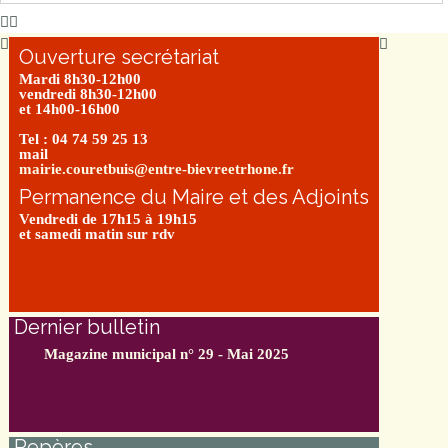
Ouverture secrétariat
Mardi 8h30-12h00
vendredi 8h30-12h00
et 14h00-16h00
Tel : 04 74 59 25 13
mail
mairie.couretbuis@entre-bievreetrhone.fr
Permanence du Maire et des Adjoints
Vendredi de 17h15 à 19h15
et samedi matin sur rdv
Dernier bulletin
Magazine municipal n° 29 - Mai 2025
Repères