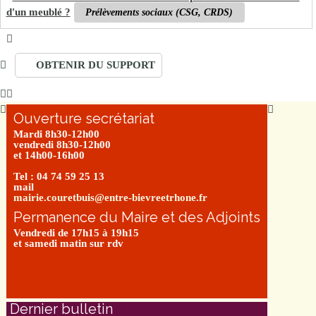
d'un meublé ?
Prélèvements sociaux (CSG, CRDS)
OBTENIR DU SUPPORT
Ouverture secrétariat
Mardi 8h30-12h00
vendredi 8h30-12h00
et 14h00-16h00
Tel : 04 74 59 25 13
mail
mairie.couretbuis@entre-bievreetrhone.fr
Permanence du Maire et des Adjoints
Vendredi de 17h15 à 19h15
et samedi matin sur rdv
Dernier bulletin