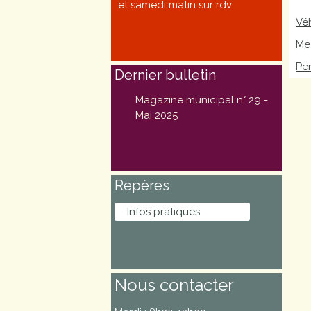
et samedi matin sur rdv
Marchés
Vé
publics
Mes
Pe
Dernier bulletin
Réglementation
Magazine municipal n° 29 -
Démarches
Mai 2025
administratives
Entre Bièvre et
Repères
Rhône
Infos pratiques
Médiathèque
municipale ABC
Nous contacter