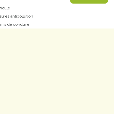
proches de
publics
hicule
Cour et
ures antipollution
Buis
Établissements
rmis de conduire
Visiter,
scolaires
découvrir
privés
et
s'amuser