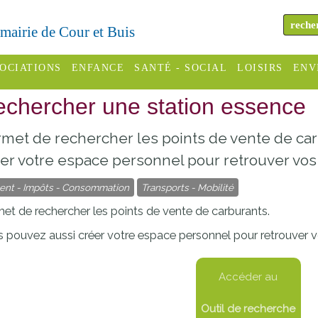
a mairie de Cour et Buis
OCIATIONS
ENFANCE
SANTÉ - SOCIAL
LOISIRS
ENV
chercher une station essence
omité des
Assistantes
Centres
H
Campings
es
maternelles
sociaux
Déc
met de rechercher les points de vente de ca
Offices
C Varèze
Relais
ADMR
Re
er votre espace personnel pour retrouver vos 
de
assistante
inc
ent - Impôts - Consommation
Transports - Mobilité
ou des
CCAS
tourisme
maternelle
les
S
et de rechercher les points de vente de carburants.
Conseil
Cinémas
Pôle petite
 pouvez aussi créer votre espace personnel pour retrouver vo
émarches
Départemental
enfance
Piscines
inistratives
Le SSIAD
Accéder au
Sélection
des Trois
Etablissements
Outil de recherche
d'activité
Rivières
scolaires