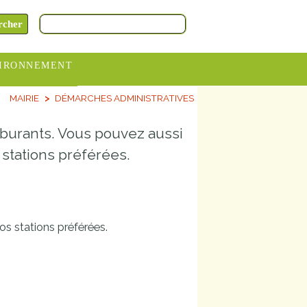
IRONNEMENT
MAIRIE
DÉMARCHES ADMINISTRATIVES
oraires
hèteries
rburants. Vous pouvez aussi
devance
stations préférées.
itative
ITCOM
s stations préférées.