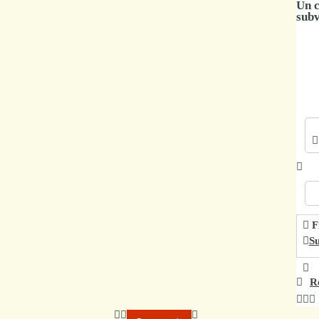
Un c
Marchés
subv
publics
Réglementation
Démarches
administratives
Entre Bièvre et
Rhône
Médiathèque
Fi
Su
municipale ABC
R