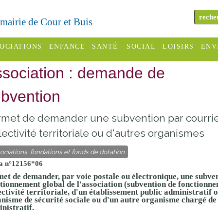
a mairie de Cour et Buis
OCIATIONS
ENFANCE
SANTÉ - SOCIAL
LOISIRS
ENV
sociation : demande de
omité des
Assistantes
Centres
H
Campings
es
maternelles
sociaux
Déc
bvention
Offices
C Varèze
Relais
ADMR
Re
met de demander une subvention par courrier
de
assistante
inc
ou des
CCAS
lectivité territoriale ou d'autres organismes
tourisme
maternelle
les
S
ociations, fondations et fonds de dotation
Conseil
Cinémas
Pôle petite
a n°12156*06
émarches
Départemental
enfance
et de demander, par voie postale ou électronique, une subven
Piscines
inistratives
tionnement global de l'association (subvention de fonctionne
Le SSIAD
ectivité territoriale, d'un établissement public administratif 
nisme de sécurité sociale ou d'un autre organisme chargé de l
Sélection
des Trois
Etablissements
nistratif.
d'activité
Rivières
scolaires