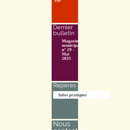
rdv
Dernier
bulletin
Magazine
municipal
n° 29 -
Mai
2025
Repères
Infos pratiques
Nous