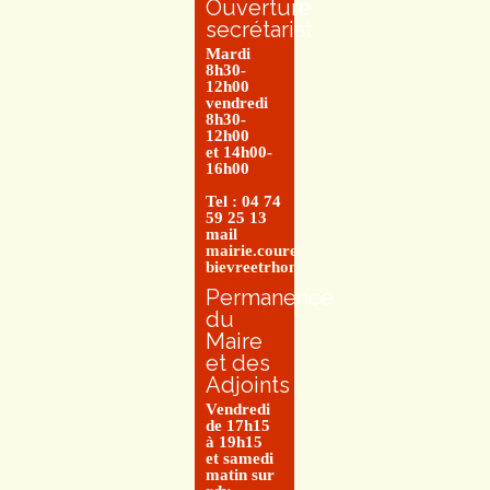
Ouverture
secrétariat
Mardi
8h30-
12h00
vendredi
8h30-
12h00
et 14h00-
16h00
Tel : 04 74
59 25 13
mail
mairie.couretbuis@entre-
bievreetrhone.fr
Permanence
du
Maire
et des
Adjoints
Vendredi
de 17h15
à 19h15
et samedi
matin sur