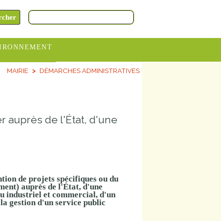
IRONNEMENT
MAIRIE
DÉMARCHES ADMINISTRATIVES
oraires
hèteries
devance
 auprès de l'État, d'une
itative
ITCOM
tion de projets spécifiques ou du
ment) auprès de l'État, d'une
ou industriel et commercial, d'un
a gestion d'un service public