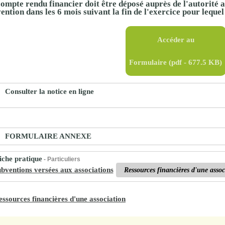
ompte rendu financier doit être déposé auprès de l'autorité a
proches de
ention dans les 6 mois suivant la fin de l'exercice pour lequel 
publics
Cour et
Buis
Accéder au
Établissements
Visiter,
scolaires
Formulaire
(pdf - 677.5 KB)
découvrir
privés
et
Consulter la notice en ligne
s'amuser
FORMULAIRE ANNEXE
che pratique
- Particuliers
bventions versées aux associations
Ressources financières d'une assoc
essources financières d'une association