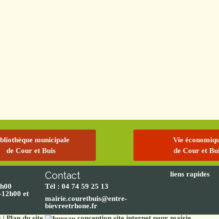
bliothèque municipale
Vie économiq
de Cour et Buis
de Cour et Bu
Contact
liens rapides
2h00
Tél : 04 74 59 25 13
-12h00 et
mairie.couretbuis@entre-
bievreetrhone.fr
s
|
Plan du site
conception site internet pour mairie